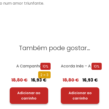
o num amor triunfante.
Também pode gostar…
A Campanha
Acorda Inês – A Rosácea
10%
10%
2 = 3
18,80
€
16,93
€
18,80
€
16,93
€
Adicionar ao
Adicionar ao
carrinho
carrinho