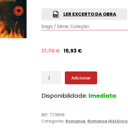
LER EXCERTO DA OBRA
Saga / Série:
Coleção:
17,70
€
15,93
€
Quantidade
Adicionar
de
O
Disponibilidade:
Imediata
Império
das
Sombras
REF:
773658
Categorias:
Romance
,
Romance Histórico