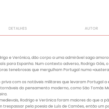
DETALHES
AUTOR
 Rodrigo e Verónica, dão corpo a uma admirável saga amo
aís para Espanha. Num contexto adverso, Rodrigo Góis, o 
bras tenebrosas que mergulham Portugal numa «austera, 
go priva com os notáveis militares que levaram Portugal
ncontornáveis do pensamento moderno, como São Tomás M
ira.
medievais, Rodrigo e Verónica foram maiores do que a p
ram trespassar pela poesia de Luís de Camões, então um 