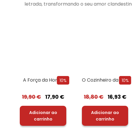
letrada, transformando o seu amor clandestin
A Força da Honra
O Cozinheiro da Rainha Adúltera
10%
10%
19,90
€
17,90
€
18,80
€
16,93
€
Adicionar ao
Adicionar ao
carrinho
carrinho