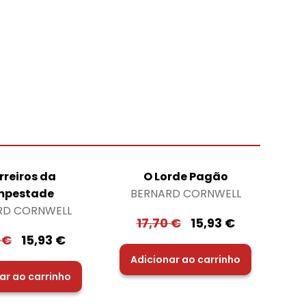
rreiros da
O Lorde Pagão
mpestade
BERNARD CORNWELL
RD CORNWELL
17,70
€
15,93
€
0
€
15,93
€
Adicionar ao carrinho
ar ao carrinho