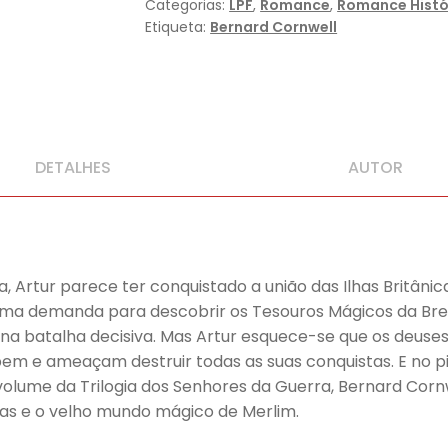
Categorias:
LPF
,
Romance
,
Romance Histó
Etiqueta:
Bernard Cornwell
DETALHES
AUTOR
, Artur parece ter conquistado a união das Ilhas Britânic
a uma demanda para descobrir os Tesouros Mágicos da Br
ur na batalha decisiva. Mas Artur esquece-se que os deus
em e ameaçam destruir todas as suas conquistas. E no p
lume da Trilogia dos Senhores da Guerra, Bernard Cornwe
sas e o velho mundo mágico de Merlim.