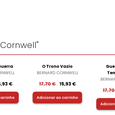
 Cornwell"
Guerra
O Trono Vazio
Gue
RNWELL
BERNARD CORNWELL
Te
BERNA
6,93
€
17,70
€
15,93
€
17,7
carrinho
Adicionar ao carrinho
Adicion