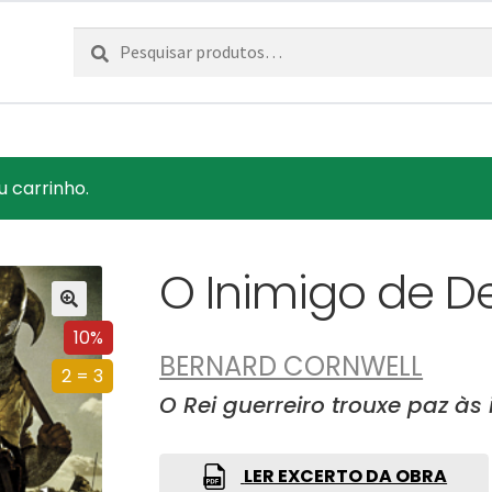
Pesquisar
Pesquisa
por:
u carrinho.
O Inimigo de D
10%
BERNARD CORNWELL
2 = 3
O Rei guerreiro trouxe paz à
LER EXCERTO DA OBRA