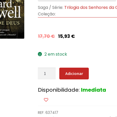
Saga / Série:
Trilogia dos Senhores da
Coleção:
17,70
€
15,93
€
2 em stock
Quantidade
Adicionar
de
O
Disponibilidade:
Imediata
Inimigo
de
Deus
REF:
637417