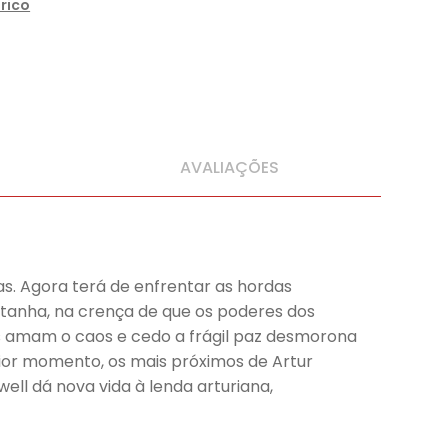
rico
AVALIAÇÕES
as. Agora terá de enfrentar as hordas
etanha, na crença de que os poderes dos
es amam o caos e cedo a frágil paz desmorona
ior momento, os mais próximos de Artur
ll dá nova vida à lenda arturiana,