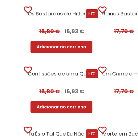
Os Bastardos de Hitler [Edição Autografada]
10%
18,80
€
16,93
€
17,70
€
Adicionar ao carrinho
Confissões de uma Quarentona na M*rda [Edição Autografada]
10%
18,80
€
16,93
€
17,70
€
Adicionar ao carrinho
Tu És o Tal Que Eu Não Quero [Edição Autografada]
10%