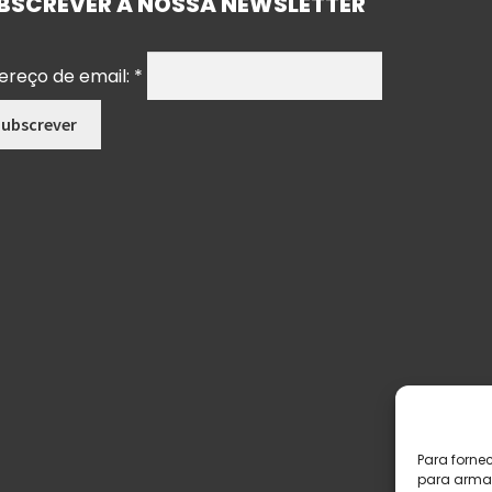
BSCREVER A NOSSA NEWSLETTER
ereço de email:
*
Para forne
para armaz