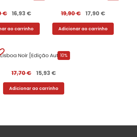
0
€
16,93
€
19,90
€
17,90
€
nar ao carrinho
Adicionar ao carrinho
Lisboa Noir [Edição Autografada]
10%
17,70
€
15,93
€
Adicionar ao carrinho