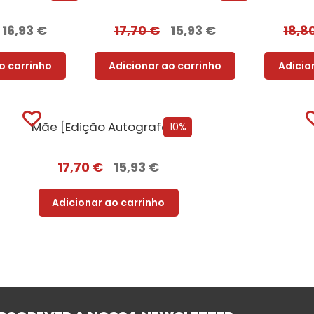
16,93
€
17,70
€
15,93
€
18,8
o carrinho
Adicionar ao carrinho
Adicio
Mãe [Edição Autografada]
10%
17,70
€
15,93
€
Adicionar ao carrinho