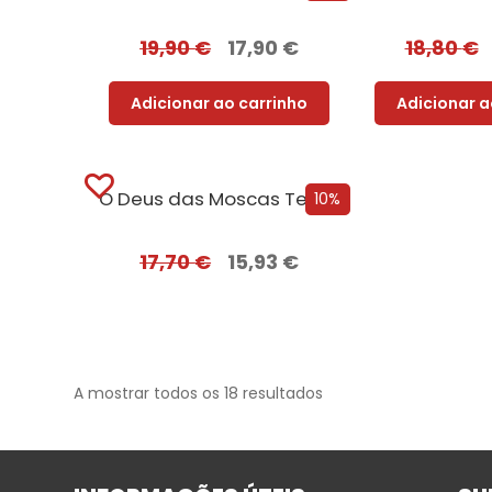
19,90
€
17,90
€
18,80
€
Adicionar ao carrinho
Adicionar a
O Deus das Moscas Tem Fome [Edição Autografada]
10%
17,70
€
15,93
€
A mostrar todos os 18 resultados