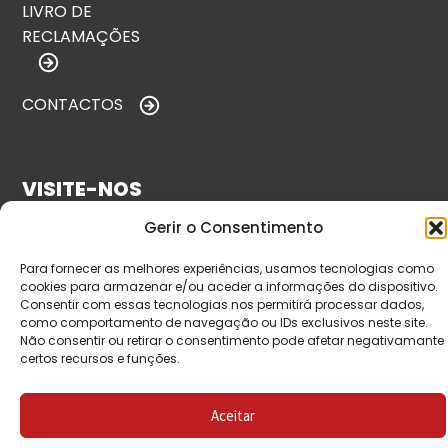
LIVRO DE
RECLAMAÇÕES
CONTACTOS
VISITE-NOS
Gerir o Consentimento
Para fornecer as melhores experiências, usamos tecnologias como
cookies para armazenar e/ou aceder a informações do dispositivo.
Consentir com essas tecnologias nos permitirá processar dados,
como comportamento de navegação ou IDs exclusivos neste site.
Não consentir ou retirar o consentimento pode afetar negativamante
certos recursos e funções.
© Copyright 2026 Saída de Emergência. Todos os
direitos reservados.
Aceitar