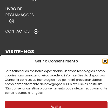
LIVRO DE
RECLAMAÇÕES
CONTACTOS
VISITE-NOS
Gerir o Consentimento
Para fornecer as melhores experiências, usamos tecnologias como
cookies para armazenar e/ou aceder a informações do dispositivo.
Consentir com essas tecnologias nos permitirá processar dados,
como comportamento de navegação ou IDs exclusivos neste site.
Não consentir ou retirar o consentimento pode afetar negativamante
certos recursos e funções.
© Copyright 2026 Saída de Emergência. Todos os
direitos reservados.
Aceitar