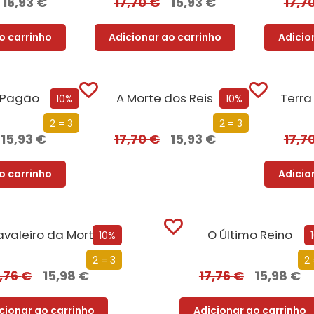
16,93
€
17,70
€
15,93
€
17,7
o carrinho
Adicionar ao carrinho
Adicio
 Pagão
A Morte dos Reis
Terr
10%
10%
2 = 3
2 = 3
15,93
€
17,70
€
15,93
€
17,7
o carrinho
Adicio
avaleiro da Morte
O Último Reino
10%
2 = 3
2 
7,76
€
15,98
€
17,76
€
15,98
€
cionar ao carrinho
Adicionar ao carrinho