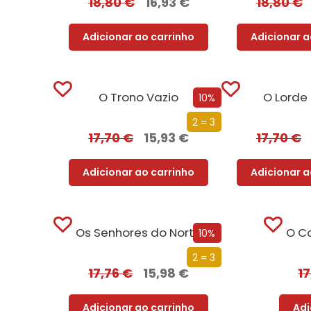
18,80
€
16,93
€
18,80
€
Adicionar ao carrinho
Adicionar a
O Trono Vazio
O Lorde
10%
2 = 3
17,70
€
15,93
€
17,70
€
Adicionar ao carrinho
Adicionar a
Os Senhores do Norte
O C
10%
2 = 3
17,76
€
15,98
€
1
Adicionar ao carrinho
Adi