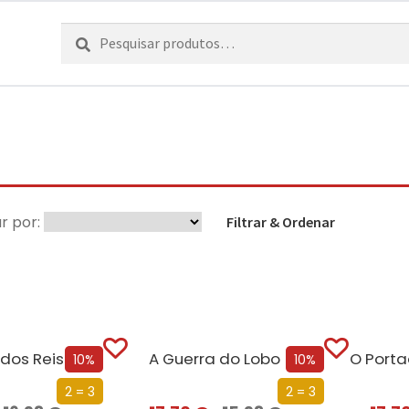
Pesquisar
Pesquisa
por:
r por:
Filtrar & Ordenar
dos Reis
A Guerra do Lobo
O Port
10%
10%
2 = 3
2 = 3