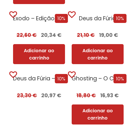
Êxodo – Edição com EDGES
Deus da Fúria
10%
10%
22,60
€
20,34
€
21,10
€
19,00
€
Adicionar ao
Adicionar ao
carrinho
carrinho
Deus da Fúria – Edição com EDGES
Ghosting – O Caminho para o Sexo
10%
10%
23,30
€
20,97
€
18,80
€
16,93
€
Adicionar ao
carrinho