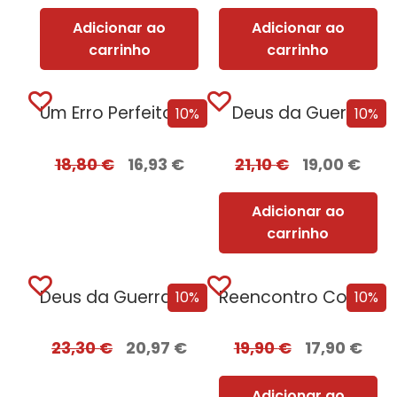
Adicionar ao
Adicionar ao
carrinho
carrinho
Um Erro Perfeito – Edição com EDGES
Deus da Guerra
10%
10%
18,80
€
16,93
€
21,10
€
19,00
€
Adicionar ao
carrinho
Deus da Guerra Edição com EDGES
Reencontro Com o Passado – [Nova Edição]
10%
10%
23,30
€
20,97
€
19,90
€
17,90
€
Adicionar ao