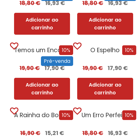
18,80
€
16,93
€
18,80
€
16,93
€
Adicionar ao
Adicionar ao
carrinho
carrinho
Temos um Encontro (Outra Vez) – Edição com EDGES
O Espelho
10%
10%
Pré-venda
19,90
€
17,90
€
19,90
€
17,90
€
Adicionar ao
Adicionar ao
carrinho
carrinho
A Rainha do BookTok
Um Erro Perfeito
10%
10%
16,90
€
15,21
€
18,80
€
16,93
€