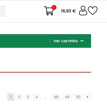
1
16,93 €
Ver carrinho
1
2
3
4
…
48
49
50