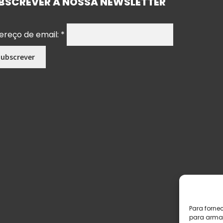
BSCREVER A NOSSA NEWSLETTER
ereço de email:
*
Para forne
para armaz