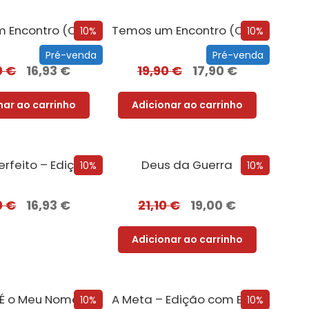
Temos um Encontro (Outra Vez)
Temos um Encontro (Outra Vez) – Edição com EDGES
10%
10%
Pré-venda
Pré-venda
0
€
16,93
€
19,90
€
17,90
€
nar ao carrinho
Adicionar ao carrinho
Um Erro Perfeito – Edição com EDGES
Deus da Guerra
10%
10%
0
€
16,93
€
21,10
€
19,00
€
Adicionar ao carrinho
Esse Não É o Meu Nome – Edição com EDGES
A Meta – Edição com EDGES
10%
10%