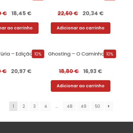
0
€
18,45
€
22,60
€
20,34
€
nar ao carrinho
Adicionar ao carrinho
Deus da Fúria – Edição com EDGES
Ghosting – O Caminho para o Sexo
10%
10%
0
€
20,97
€
18,80
€
16,93
€
Adicionar ao carrinho
1
2
3
4
…
48
49
50