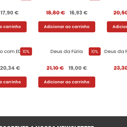
17,90
€
18,80
€
16,93
€
20,5
o carrinho
Adicionar ao carrinho
Adicio
Êxodo – Edição com EDGES
Deus da Fúria
10%
10%
20,34
€
21,10
€
19,00
€
23,3
o carrinho
Adicionar ao carrinho