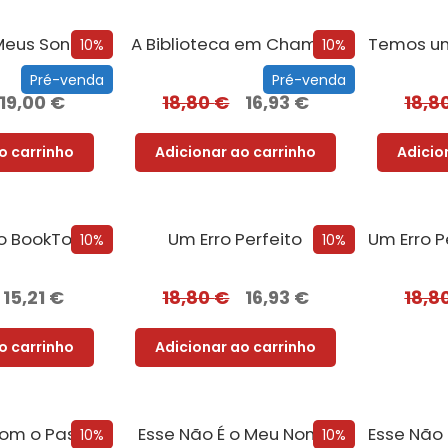
A Miúda dos Meus Sonhos – Edição com EDGES
A Biblioteca em Chamas
10%
10%
Pré-venda
Pré-venda
19,00
€
18,80
€
16,93
€
18,8
o carrinho
Adicionar ao carrinho
Adicio
o BookTok
Um Erro Perfeito
10%
10%
15,21
€
18,80
€
16,93
€
18,8
o carrinho
Adicionar ao carrinho
Reencontro Com o Passado – [Nova Edição]
Esse Não É o Meu Nome
10%
10%