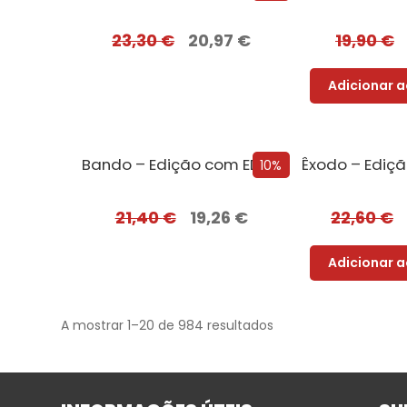
23,30
€
20,97
€
19,90
€
Adicionar a
Bando – Edição com EDGES
10%
21,40
€
19,26
€
22,60
€
Adicionar a
A mostrar 1–20 de 984 resultados