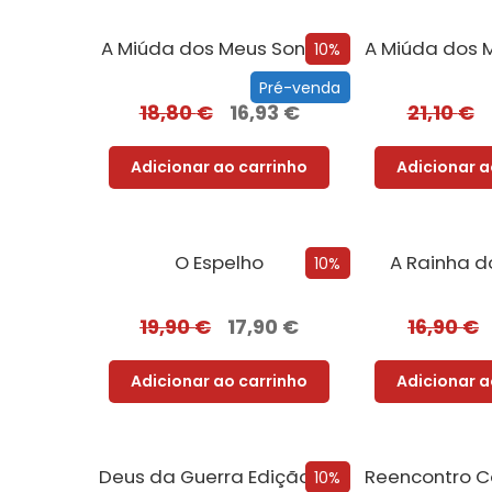
A Miúda dos Meus Sonhos
10%
Pré-venda
18,80
€
16,93
€
21,10
€
Adicionar ao carrinho
Adicionar a
O Espelho
A Rainha d
10%
19,90
€
17,90
€
16,90
€
Adicionar ao carrinho
Adicionar a
Deus da Guerra Edição com EDGES
10%