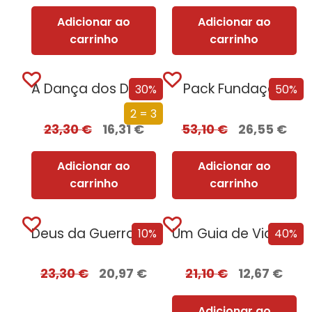
Adicionar ao
Adicionar ao
carrinho
carrinho
A Dança dos Dragões (Edição especial limitada)
Pack Fundação
30%
50%
2 = 3
23,30
€
16,31
€
53,10
€
26,55
€
Adicionar ao
Adicionar ao
carrinho
carrinho
Deus da Guerra Edição com EDGES
Um Guia de Viagem Pela Idade Média
10%
40%
23,30
€
20,97
€
21,10
€
12,67
€
Adicionar ao