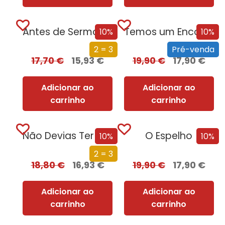
Antes de Sermos Vossos
Temos um Encontro (Outra Vez) – Edição com EDGES
10%
10%
2 = 3
Pré-venda
17,70
€
15,93
€
19,90
€
17,90
€
Adicionar ao
Adicionar ao
carrinho
carrinho
Não Devias Ter Vindo
O Espelho
10%
10%
2 = 3
18,80
€
16,93
€
19,90
€
17,90
€
Adicionar ao
Adicionar ao
carrinho
carrinho