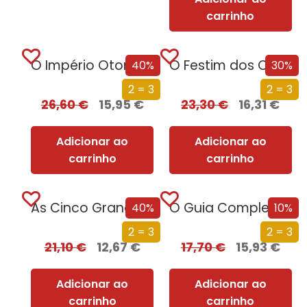
carrinho
O Império Otomano e a Conquista da Europa
O Festim dos Corvos (Edição especial limitada)
40%
30%
2 = 3
2 = 3
26,60
€
15,95
€
23,30
€
16,31
€
Adicionar ao
Adicionar ao
carrinho
carrinho
As Cinco Grandes Revoluções da História de Portugal
O Guia Completo sobre Absolutamente Tudo
40%
10%
2 = 3
2 = 3
21,10
€
12,67
€
17,70
€
15,93
€
Adicionar ao
Adicionar ao
carrinho
carrinho