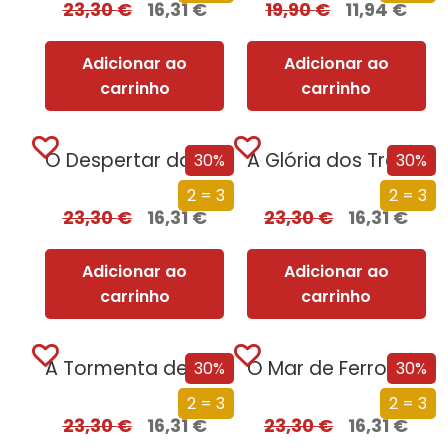
23,30
€
16,31
€
19,90
€
11,94
€
Adicionar ao
Adicionar ao
carrinho
carrinho
O Despertar da Magia (Edição especial limitada)
A Glória dos Traidores (Edição especial limitada)
30%
30%
2 = 3
2 = 3
23,30
€
16,31
€
23,30
€
16,31
€
Adicionar ao
Adicionar ao
carrinho
carrinho
A Tormenta de Espadas (Edição especial limitada)
O Mar de Ferro (Edição especial limitada)
30%
30%
2 = 3
2 = 3
23,30
€
16,31
€
23,30
€
16,31
€