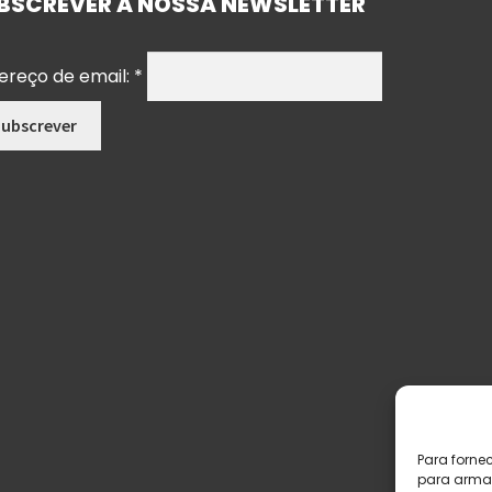
BSCREVER A NOSSA NEWSLETTER
ereço de email:
*
Para forne
para armaz