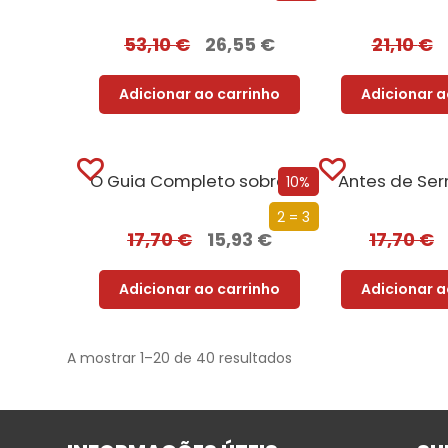
53,10
€
26,55
€
21,10
€
Adicionar ao carrinho
Adicionar a
O Guia Completo sobre Absolutamente Tudo
Antes de Se
10%
2 = 3
17,70
€
15,93
€
17,70
€
Adicionar ao carrinho
Adicionar a
A mostrar 1–20 de 40 resultados