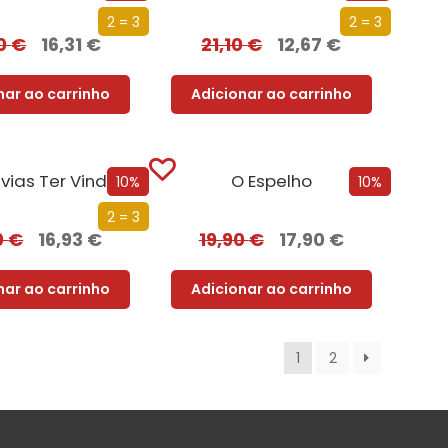
2 = 3
2 = 3
30
€
16,31
€
21,10
€
12,67
€
nar ao carrinho
Adicionar ao carrinho
vias Ter Vindo
O Espelho
10%
10%
2 = 3
0
€
16,93
€
19,90
€
17,90
€
nar ao carrinho
Adicionar ao carrinho
1
2