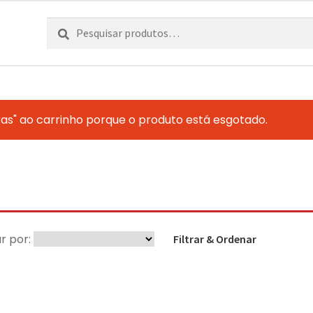
Pesquisar
Pesquisa
por:
ras" ao carrinho porque o produto está esgotado.
r por:
Filtrar & Ordenar