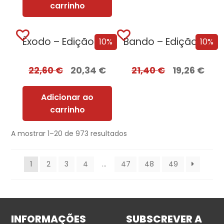
carrinho
Êxodo – Edição com EDGES
Bando – Edição com EDGES
10%
10%
22,60
€
20,34
€
21,40
€
19,26
€
Adicionar ao
carrinho
A mostrar 1–20 de 973 resultados
1
2
3
4
…
47
48
49
INFORMAÇÕES
SUBSCREVER A