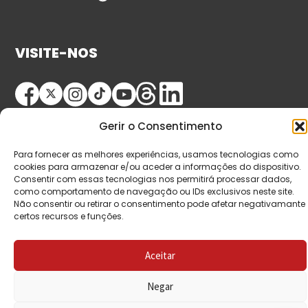
VISITE-NOS
Gerir o Consentimento
Para fornecer as melhores experiências, usamos tecnologias como
cookies para armazenar e/ou aceder a informações do dispositivo.
Consentir com essas tecnologias nos permitirá processar dados,
© Copyright 2026 Saída de Emergência. Todos os
como comportamento de navegação ou IDs exclusivos neste site.
Não consentir ou retirar o consentimento pode afetar negativamante
direitos reservados.
certos recursos e funções.
Aceitar
Negar