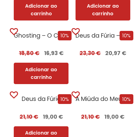
Adicionar ao
Adicionar ao
carrinho
carrinho
Ghosting – O Caminho para o Sexo
Deus da Fúria – Edição com EDGES
10%
10%
18,80
€
16,93
€
23,30
€
20,97
€
Adicionar ao
carrinho
Deus da Fúria
A Miúda do Meu Irmão – Edição...
10%
10%
21,10
€
19,00
€
21,10
€
19,00
€
Adicionar ao