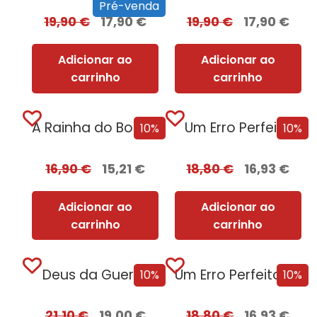
Pré-venda
19,90
€
17,90
€
19,90
€
17,90
€
Adicionar ao
Adicionar ao
carrinho
carrinho
A Rainha do BookTok
Um Erro Perfeito
10%
10%
16,90
€
15,21
€
18,80
€
16,93
€
Adicionar ao
Adicionar ao
carrinho
carrinho
Deus da Guerra
Um Erro Perfeito – Edição com EDGES
10%
10%
21,10
€
19,00
€
18,80
€
16,93
€