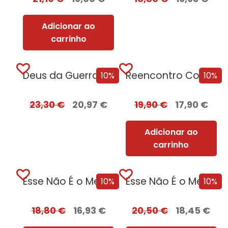
Adicionar ao
carrinho
Deus da Guerra Edição com EDGES
Reencontro Com o Passado – [Nova Edição]
10%
10%
23,30
€
20,97
€
19,90
€
17,90
€
Adicionar ao
carrinho
Esse Não É o Meu Nome
Esse Não É o Meu Nome –...
10%
10%
18,80
€
16,93
€
20,50
€
18,45
€