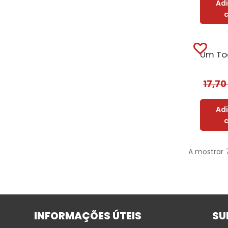
Ad
17,7
Ad
A mostrar 
INFORMAÇÕES ÚTEIS
SU