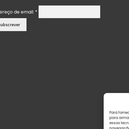
ereço de email:
*
Para forne
para armaz
essas tecn
navegação o