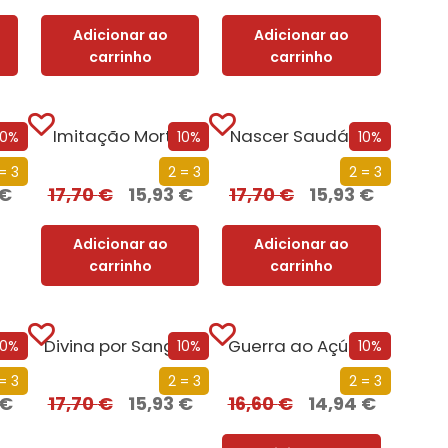
Adicionar ao
Adicionar ao
carrinho
carrinho
Os 200 Melhores Percursos de Trekking de...
Imitação Mortal
Nascer Saudável
10%
10%
10%
= 3
2 = 3
2 = 3
€
17,70
€
15,93
€
17,70
€
15,93
€
Adicionar ao
Adicionar ao
carrinho
carrinho
ja
Divina por Sangue
Guerra ao Açúcar
10%
10%
10%
= 3
2 = 3
2 = 3
€
17,70
€
15,93
€
16,60
€
14,94
€