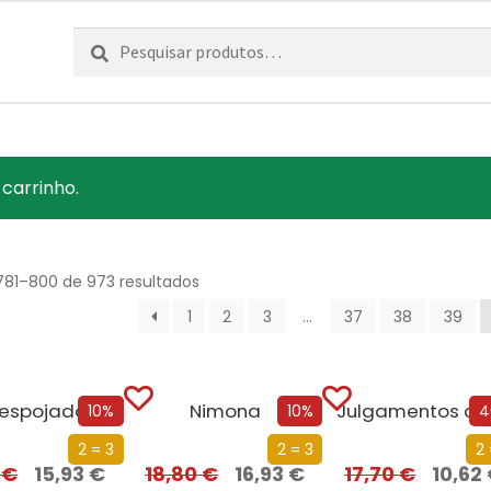
Pesquisar
Pesquisa
por:
 carrinho.
781–800 de 973 resultados
1
2
3
…
37
38
39
espojados
Nimona
Julgamen
10%
10%
4
2 = 3
2 = 3
2 
0
€
15,93
€
18,80
€
16,93
€
17,70
€
10,62