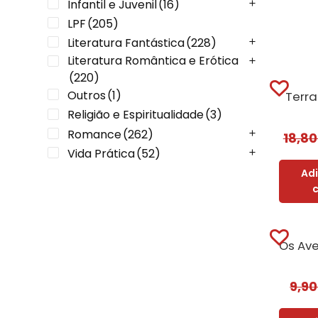
Infantil e Juvenil
(16)
LPF
(205)
Literatura Fantástica
(228)
Literatura Romântica e Erótica
(220)
Outros
(1)
Terr
Religião e Espiritualidade
(3)
Romance
(262)
18,8
Vida Prática
(52)
Ad
9,9