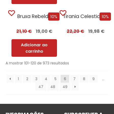
Bruxa Rebelde
Tirania Celestial + Oferta GILD
10%
10%
21,10
€
19,00
€
22,20
€
19,98
€
Adicionar ao
carrinho
A mostrar 101–120 de 973 resultados
1
2
3
4
5
6
7
8
9
…
47
48
49