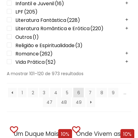
Infantil e Juvenil
(16)
LPF
(205)
Literatura Fantástica
(228)
Literatura Romântica e Erótica
(220)
Outros
(1)
Religião e Espiritualidade
(3)
Romance
(262)
Vida Prática
(52)
A mostrar 101–120 de 973 resultados
1
2
3
4
5
6
7
8
9
…
47
48
49
Um Duque Mais que Perfeito
Onde Vivem as Estrelas
10%
10%