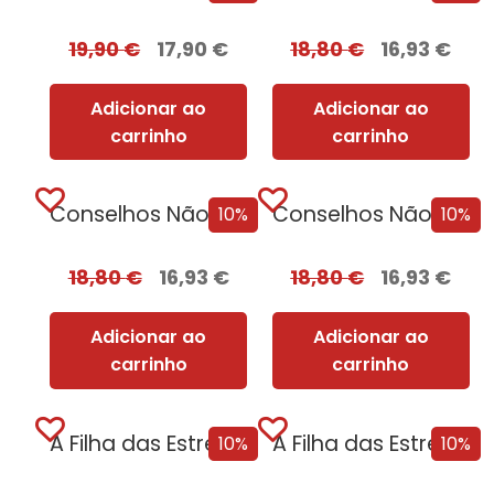
19,90
€
17,90
€
18,80
€
16,93
€
Adicionar ao
Adicionar ao
carrinho
carrinho
Conselhos Não Solicitados de Vera Wong para...
Conselhos Não Solicitados de Vera Wong para...
10%
10%
18,80
€
16,93
€
18,80
€
16,93
€
Adicionar ao
Adicionar ao
carrinho
carrinho
A Filha das Estrelas [Nova Edição] com...
A Filha das Estrelas [Nova Edição]
10%
10%