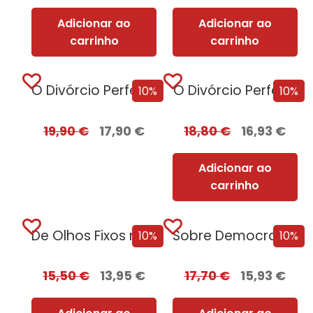
Adicionar ao
Adicionar ao
carrinho
carrinho
O Divórcio Perfeito com EDGES
O Divórcio Perfeito
10%
10%
19,90
€
17,90
€
18,80
€
16,93
€
Adicionar ao
carrinho
De Olhos Fixos no Sol
Sobre Democracias e Cultos de Morte
10%
10%
15,50
€
13,95
€
17,70
€
15,93
€