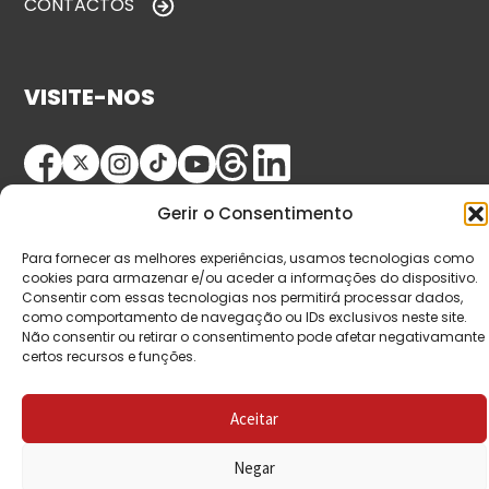
CONTACTOS
VISITE-NOS
Gerir o Consentimento
Para fornecer as melhores experiências, usamos tecnologias como
cookies para armazenar e/ou aceder a informações do dispositivo.
Consentir com essas tecnologias nos permitirá processar dados,
© Copyright 2026 Saída de Emergência. Todos os
como comportamento de navegação ou IDs exclusivos neste site.
Não consentir ou retirar o consentimento pode afetar negativamante
direitos reservados.
certos recursos e funções.
Aceitar
Negar