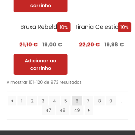
carrinho
Bruxa Rebelde
Tirania Celestial + Oferta GILD
10%
10%
21,10
€
19,00
€
22,20
€
19,98
€
Adicionar ao
carrinho
A mostrar 101–120 de 973 resultados
1
2
3
4
5
6
7
8
9
…
47
48
49