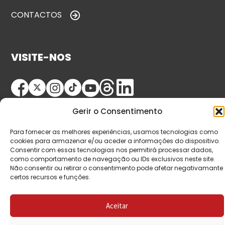
CONTACTOS
VISITE-NOS
Gerir o Consentimento
Para fornecer as melhores experiências, usamos tecnologias como
cookies para armazenar e/ou aceder a informações do dispositivo.
Consentir com essas tecnologias nos permitirá processar dados,
© Copyright 2026 Saída de Emergência. Todos os
como comportamento de navegação ou IDs exclusivos neste site.
Não consentir ou retirar o consentimento pode afetar negativamante
direitos reservados.
certos recursos e funções.
Aceitar