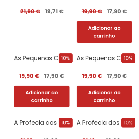
21,90
€
19,71
€
19,90
€
17,90
€
Adicionar ao
carrinho
As Pequenas Coisas Que Guardamos + Oferta...
As Pequenas Coisas Que Guardamos
10%
10%
19,90
€
17,90
€
19,90
€
17,90
€
Adicionar ao
Adicionar ao
carrinho
carrinho
A Profecia dos Dois Lobos + Oferta...
A Profecia dos Dois Lobos
10%
10%