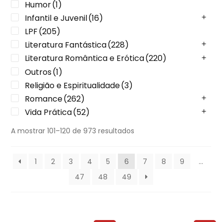
Humor
(1)
Infantil e Juvenil
(16)
LPF
(205)
Literatura Fantástica
(228)
Literatura Romântica e Erótica
(220)
Outros
(1)
Religião e Espiritualidade
(3)
Romance
(262)
Vida Prática
(52)
A mostrar 101–120 de 973 resultados
1
2
3
4
5
6
7
8
9
…
47
48
49