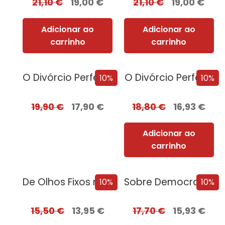
21,10
€
19,00
€
21,10
€
19,00
€
Adicionar ao
Adicionar ao
carrinho
carrinho
O Divórcio Perfeito com EDGES
O Divórcio Perfeito
10%
10%
19,90
€
17,90
€
18,80
€
16,93
€
Adicionar ao
carrinho
De Olhos Fixos no Sol
Sobre Democracias e Cultos de Morte
10%
10%
15,50
€
13,95
€
17,70
€
15,93
€