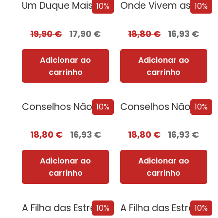
Um Duque Mais que Perfeito
Onde Vivem as Estrelas
10%
10%
19,90
€
17,90
€
18,80
€
16,93
€
Adicionar ao
Adicionar ao
carrinho
carrinho
Conselhos Não Solicitados de Vera Wong para...
Conselhos Não Solicitados de Vera Wong para...
10%
10%
18,80
€
16,93
€
18,80
€
16,93
€
Adicionar ao
Adicionar ao
carrinho
carrinho
A Filha das Estrelas [Nova Edição] com...
A Filha das Estrelas [Nova Edição]
10%
10%