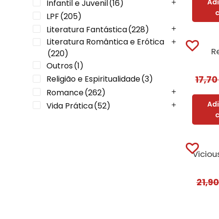
Ad
Infantil e Juvenil
(16)
LPF
(205)
Literatura Fantástica
(228)
Literatura Romântica e Erótica
R
(220)
Outros
(1)
Religião e Espiritualidade
(3)
17,7
Romance
(262)
Ad
Vida Prática
(52)
Vicio
21,9