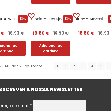
UBARROTA
Onde o Desejo se Esconde [Nova Edição]
10%
10%
0
€
16,93
€
18,80
€
16,93
€
18,80
€
16,93
icionar ao
Adicionar ao
carrinho
carrinho
121–140 de 973 resultados
1
2
3
4
5
BSCREVER A NOSSA NEWSLETTER
ereço de email:
*