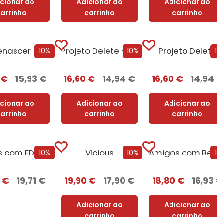
icionar ao
Adicionar ao
Adicionar ao
carrinho
carrinho
carrinho
enascer
Projeto Delete + Oferta Nemesis
Projeto Delete
10%
10%
0
€
15,93
€
16,60
€
14,94
€
16,60
€
14,94
icionar ao
Adicionar ao
Adicionar ao
carrinho
carrinho
carrinho
us com EDGES
Vicious
10%
10%
0
€
19,71
€
19,90
€
17,90
€
18,80
€
16,93
Adicionar ao
Adicionar ao
carrinho
carrinho