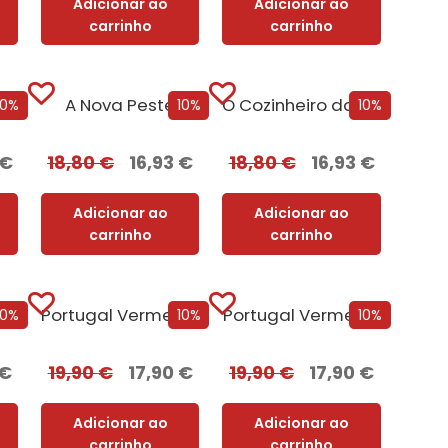
Adicionar ao
Adicionar ao
carrinho
carrinho
A Nova Peste
O Cozinheiro da Rainha Adúltera
10%
10%
10%
€
18,80
€
16,93
€
18,80
€
16,93
€
Adicionar ao
Adicionar ao
carrinho
carrinho
Amigos com Benefícios
Portugal Vermelho + Oferta Leonor de Aquitânia
Portugal Vermelho
10%
10%
10%
€
19,90
€
17,90
€
19,90
€
17,90
€
Adicionar ao
Adicionar ao
carrinho
carrinho