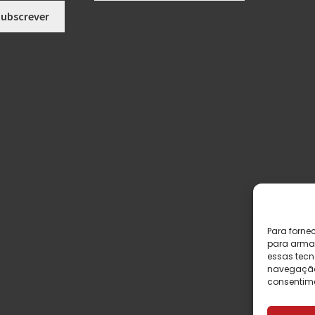
Para forne
para armaz
essas tecn
navegação o
consentime