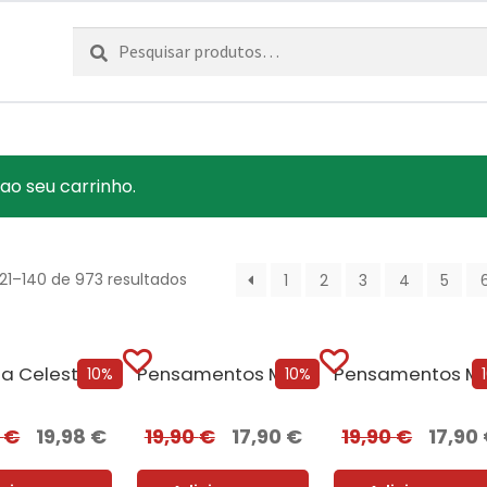
Pesquisar
Pesquisa
por:
ao seu carrinho.
121–140 de 973 resultados
1
2
3
4
5
ia Celestial
Pensamentos Malignos + Oferta A Pequena Livraria...
10%
10%
0
€
19,98
€
19,90
€
17,90
€
19,90
€
17,90