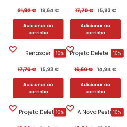
21,82
€
19,64
€
17,70
€
15,93
€
Adicionar ao
Adicionar ao
carrinho
carrinho
Renascer
Projeto Delete + Oferta Nemesis
10%
10%
17,70
€
15,93
€
16,60
€
14,94
€
Adicionar ao
Adicionar ao
carrinho
carrinho
Projeto Delete
A Nova Peste
10%
10%