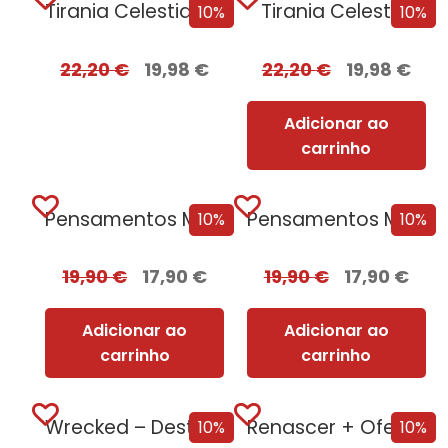
Tirania Celestial + Oferta GILD
Tirania Celestial
10%
10%
22,20
€
19,98
€
22,20
€
19,98
€
Adicionar ao
carrinho
Pensamentos Malignos + Oferta A Pequena Livraria...
Pensamentos Malignos
10%
10%
19,90
€
17,90
€
19,90
€
17,90
€
Adicionar ao
Adicionar ao
carrinho
carrinho
Wrecked – Destruição e Ruína
Renascer + Oferta Corpus
10%
10%