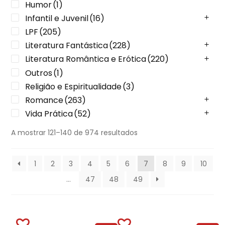
Humor
(1)
Infantil e Juvenil
(16)
LPF
(205)
Literatura Fantástica
(228)
Literatura Romântica e Erótica
(220)
Outros
(1)
Religião e Espiritualidade
(3)
Romance
(263)
Vida Prática
(52)
A mostrar 121–140 de 974 resultados
1
2
3
4
5
6
7
8
9
10
…
47
48
49