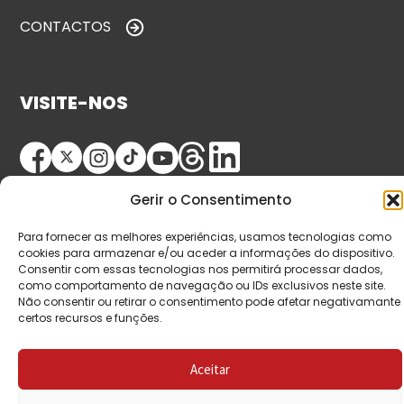
CONTACTOS
VISITE-NOS
Gerir o Consentimento
Para fornecer as melhores experiências, usamos tecnologias como
cookies para armazenar e/ou aceder a informações do dispositivo.
Consentir com essas tecnologias nos permitirá processar dados,
© Copyright 2026 Saída de Emergência. Todos os
como comportamento de navegação ou IDs exclusivos neste site.
Não consentir ou retirar o consentimento pode afetar negativamante
direitos reservados.
certos recursos e funções.
Aceitar