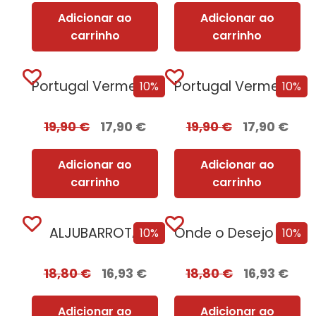
Adicionar ao
Adicionar ao
carrinho
carrinho
Portugal Vermelho + Oferta Leonor de Aquitânia
Portugal Vermelho
10%
10%
19,90
€
17,90
€
19,90
€
17,90
€
Adicionar ao
Adicionar ao
carrinho
carrinho
ALJUBARROTA
Onde o Desejo se Esconde [Nova Edição]
10%
10%
18,80
€
16,93
€
18,80
€
16,93
€
Adicionar ao
Adicionar ao