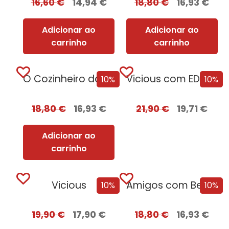
16,60
€
14,94
€
18,80
€
16,93
€
Adicionar ao
Adicionar ao
carrinho
carrinho
O Cozinheiro da Rainha Adúltera
Vicious com EDGES
10%
10%
18,80
€
16,93
€
21,90
€
19,71
€
Adicionar ao
carrinho
Vicious
Amigos com Benefícios
10%
10%
19,90
€
17,90
€
18,80
€
16,93
€