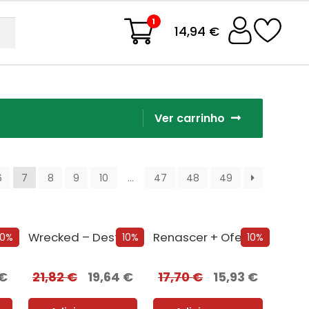
1
14,94 €
Ver carrinho
6
7
8
9
10
…
47
48
49
Pensamentos Malignos
Wrecked – Destruição e Ruína
Renascer + Oferta Corpus
10%
10%
10%
€
21,82
€
19,64
€
17,70
€
15,93
€