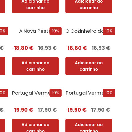
Adicionar ao
Adicionar ao
carrinho
carrinho
A Nova Peste
O Cozinheiro da Rainha Adúltera
10%
10%
10%
€
18,80
€
16,93
€
18,80
€
16,93
€
Adicionar ao
Adicionar ao
carrinho
carrinho
Amigos com Benefícios
Portugal Vermelho + Oferta Leonor de Aquitânia
Portugal Vermelho
10%
10%
10%
€
19,90
€
17,90
€
19,90
€
17,90
€
Adicionar ao
Adicionar ao
carrinho
carrinho