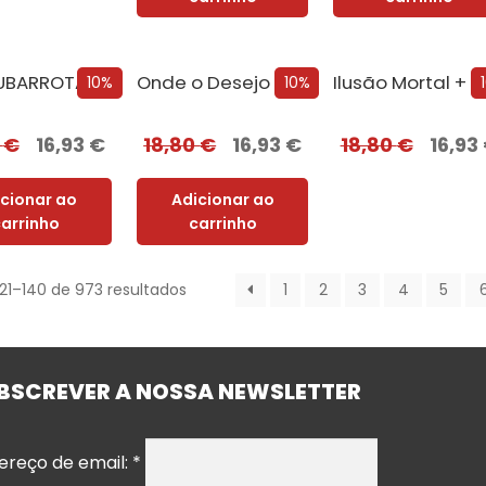
UBARROTA
Onde o Desejo se Esconde [Nova Edição]
10%
10%
0
€
16,93
€
18,80
€
16,93
€
18,80
€
16,93
icionar ao
Adicionar ao
carrinho
carrinho
121–140 de 973 resultados
1
2
3
4
5
BSCREVER A NOSSA NEWSLETTER
ereço de email:
*