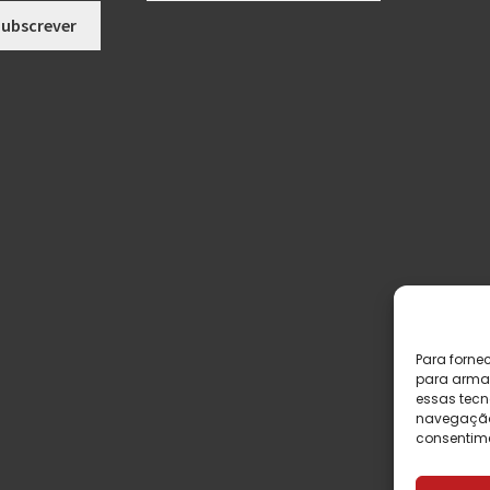
Para forne
para armaz
essas tecn
navegação o
consentime