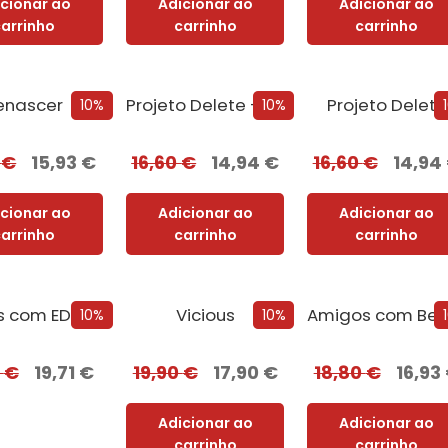
icionar ao
Adicionar ao
Adicionar ao
carrinho
carrinho
carrinho
enascer
Projeto Delete + Oferta Nemesis
Projeto Delete
10%
10%
0
€
15,93
€
16,60
€
14,94
€
16,60
€
14,94
icionar ao
Adicionar ao
Adicionar ao
carrinho
carrinho
carrinho
us com EDGES
Vicious
10%
10%
0
€
19,71
€
19,90
€
17,90
€
18,80
€
16,93
Adicionar ao
Adicionar ao
carrinho
carrinho