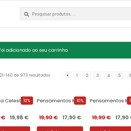
Pesquisar
Pesquisa
por:
foi adicionado ao seu carrinho.
121–140 de 973 resultados
1
2
3
4
5
ia Celestial
Pensamentos Malignos + Oferta A Pequena Livraria...
10%
10%
0
€
19,98
€
19,90
€
17,90
€
19,90
€
17,90