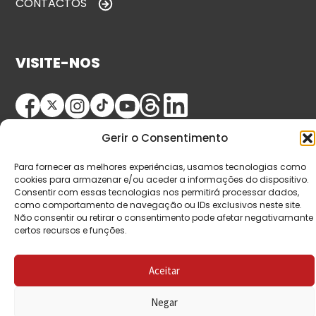
CONTACTOS
VISITE-NOS
Gerir o Consentimento
Para fornecer as melhores experiências, usamos tecnologias como
cookies para armazenar e/ou aceder a informações do dispositivo.
Consentir com essas tecnologias nos permitirá processar dados,
© Copyright 2026 Saída de Emergência. Todos os
como comportamento de navegação ou IDs exclusivos neste site.
Não consentir ou retirar o consentimento pode afetar negativamante
direitos reservados.
certos recursos e funções.
Aceitar
Negar