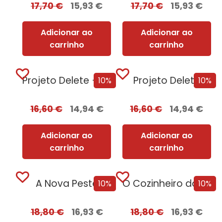
17,70
€
15,93
€
17,70
€
15,93
€
Adicionar ao
Adicionar ao
carrinho
carrinho
Projeto Delete + Oferta Nemesis
Projeto Delete
10%
10%
16,60
€
14,94
€
16,60
€
14,94
€
Adicionar ao
Adicionar ao
carrinho
carrinho
A Nova Peste
O Cozinheiro da Rainha Adúltera
10%
10%
18,80
€
16,93
€
18,80
€
16,93
€