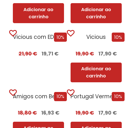
Adicionar ao
Adicionar ao
carrinho
carrinho
Vicious com EDGES
Vicious
10%
10%
21,90
€
19,71
€
19,90
€
17,90
€
Adicionar ao
carrinho
Amigos com Benefícios
Portugal Vermelho + Oferta Leonor de Aquitânia
10%
10%
18,80
€
16,93
€
19,90
€
17,90
€