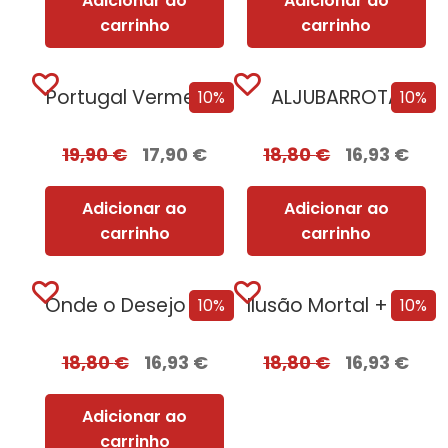
Adicionar ao
Adicionar ao
carrinho
carrinho
Portugal Vermelho
ALJUBARROTA
10%
10%
19,90
€
17,90
€
18,80
€
16,93
€
Adicionar ao
Adicionar ao
carrinho
carrinho
Onde o Desejo se Esconde [Nova Edição]
Ilusão Mortal + Oferta Tentação
10%
10%
18,80
€
16,93
€
18,80
€
16,93
€
Adicionar ao
carrinho