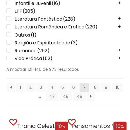
Infantil e Juvenil
(16)
LPF
(205)
Literatura Fantástica
(228)
Literatura Romântica e Erótica
(220)
Outros
(1)
Religião e Espiritualidade
(3)
Romance
(262)
Vida Prática
(52)
A mostrar 121–140 de 973 resultados
1
2
3
4
5
6
7
8
9
10
…
47
48
49
Tirania Celestial
Pensamentos Malignos + Oferta A Pequena Livraria...
10%
10%