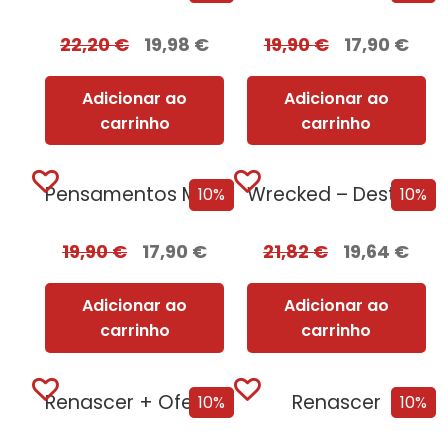
22,20
€
19,98
€
19,90
€
17,90
€
Adicionar ao
Adicionar ao
carrinho
carrinho
Pensamentos Malignos
Wrecked – Destruição e Ruína
10%
10%
19,90
€
17,90
€
21,82
€
19,64
€
Adicionar ao
Adicionar ao
carrinho
carrinho
Renascer + Oferta Corpus
Renascer
10%
10%