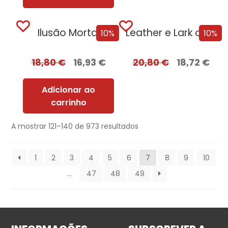
Ilusão Mortal
Leather e Lark com EDGES
10%
10%
18,80
€
16,93
€
20,80
€
18,72
€
Adicionar ao
carrinho
A mostrar 121–140 de 973 resultados
1
2
3
4
5
6
7
8
9
10
…
47
48
49