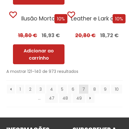
Ilusão Mortal
Leather e Lark com EDGES
10%
10%
18,80
€
16,93
€
20,80
€
18,72
€
Adicionar ao
carrinho
A mostrar 121–140 de 973 resultados
1
2
3
4
5
6
7
8
9
10
…
47
48
49