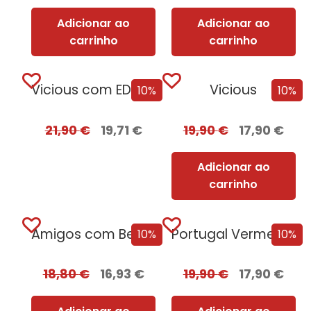
Adicionar ao
Adicionar ao
carrinho
carrinho
Vicious com EDGES
Vicious
10%
10%
21,90
€
19,71
€
19,90
€
17,90
€
Adicionar ao
carrinho
Amigos com Benefícios
Portugal Vermelho + Oferta Leonor de Aquitânia
10%
10%
18,80
€
16,93
€
19,90
€
17,90
€