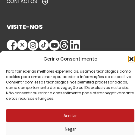
CONTACTOS
VISITE-NOS
Gerir o Consentimento
Para fornecer as melhores experiências, usamos tecnologias como
cookies para armazenar e/ou aceder a informações do dispositivo.
Consentir com essas tecnologias nos permitirá processar dados,
© Copyright 2026 Saída de Emergência. Todos os
como comportamento de navegação ou IDs exclusivos neste site.
Não consentir ou retirar o consentimento pode afetar negativamante
direitos reservados.
certos recursos e funções.
Aceitar
Negar