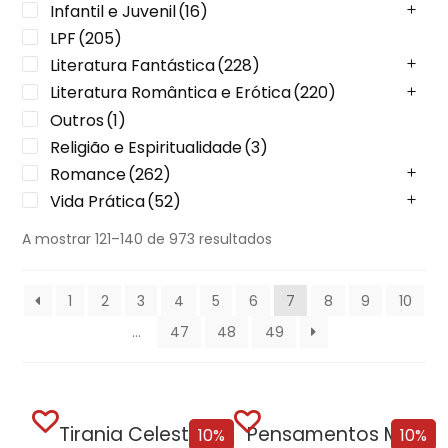
Infantil e Juvenil
(16)
LPF
(205)
Literatura Fantástica
(228)
Literatura Romântica e Erótica
(220)
Outros
(1)
Religião e Espiritualidade
(3)
Romance
(262)
Vida Prática
(52)
A mostrar 121–140 de 973 resultados
1
2
3
4
5
6
7
8
9
10
…
47
48
49
Tirania Celestial
Pensamentos Malignos + Oferta A Pequena Livraria...
10%
10%