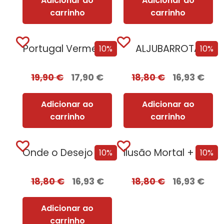
Adicionar ao
Adicionar ao
carrinho
carrinho
Portugal Vermelho
ALJUBARROTA
10%
10%
19,90
€
17,90
€
18,80
€
16,93
€
Adicionar ao
Adicionar ao
carrinho
carrinho
Onde o Desejo se Esconde [Nova Edição]
Ilusão Mortal + Oferta Tentação
10%
10%
18,80
€
16,93
€
18,80
€
16,93
€
Adicionar ao
carrinho