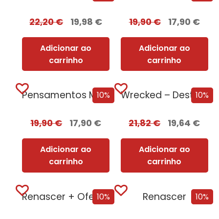
22,20
€
19,98
€
19,90
€
17,90
€
Adicionar ao
Adicionar ao
carrinho
carrinho
Pensamentos Malignos
Wrecked – Destruição e Ruína
10%
10%
19,90
€
17,90
€
21,82
€
19,64
€
Adicionar ao
Adicionar ao
carrinho
carrinho
Renascer + Oferta Corpus
Renascer
10%
10%