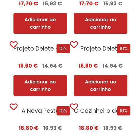
17,70
€
15,93
€
17,70
€
15,93
€
Adicionar ao
Adicionar ao
carrinho
carrinho
Projeto Delete + Oferta Nemesis
Projeto Delete
10%
10%
16,60
€
14,94
€
16,60
€
14,94
€
Adicionar ao
Adicionar ao
carrinho
carrinho
A Nova Peste
O Cozinheiro da Rainha Adúltera
10%
10%
18,80
€
16,93
€
18,80
€
16,93
€