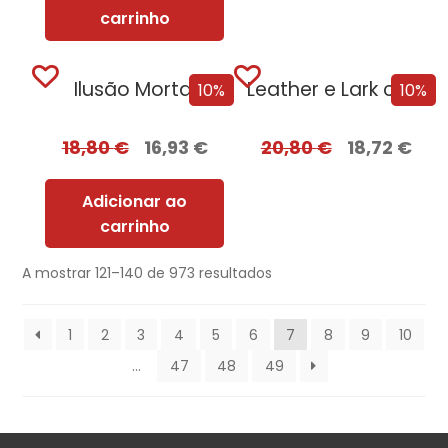
carrinho
Ilusão Mortal
Leather e Lark com EDGES
10%
10%
18,80
€
16,93
€
20,80
€
18,72
€
Adicionar ao
carrinho
A mostrar 121–140 de 973 resultados
1
2
3
4
5
6
7
8
9
10
…
47
48
49