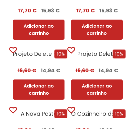
17,70
€
15,93
€
17,70
€
15,93
€
Adicionar ao
Adicionar ao
carrinho
carrinho
Projeto Delete + Oferta Nemesis
Projeto Delete
10%
10%
16,60
€
14,94
€
16,60
€
14,94
€
Adicionar ao
Adicionar ao
carrinho
carrinho
A Nova Peste
O Cozinheiro da Rainha Adúltera
10%
10%