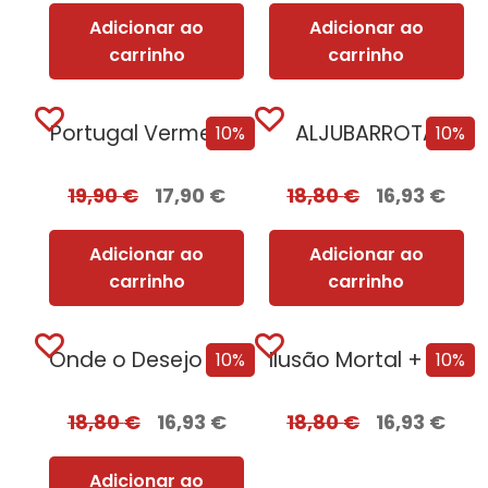
Adicionar ao
Adicionar ao
carrinho
carrinho
Portugal Vermelho
ALJUBARROTA
10%
10%
19,90
€
17,90
€
18,80
€
16,93
€
Adicionar ao
Adicionar ao
carrinho
carrinho
Onde o Desejo se Esconde [Nova Edição]
Ilusão Mortal + Oferta Tentação
10%
10%
18,80
€
16,93
€
18,80
€
16,93
€
Adicionar ao