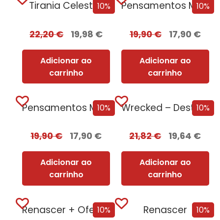
Tirania Celestial
Pensamentos Malignos + Oferta A Pequena Livraria...
10%
10%
22,20
€
19,98
€
19,90
€
17,90
€
Adicionar ao
Adicionar ao
carrinho
carrinho
Pensamentos Malignos
Wrecked – Destruição e Ruína
10%
10%
19,90
€
17,90
€
21,82
€
19,64
€
Adicionar ao
Adicionar ao
carrinho
carrinho
Renascer + Oferta Corpus
Renascer
10%
10%