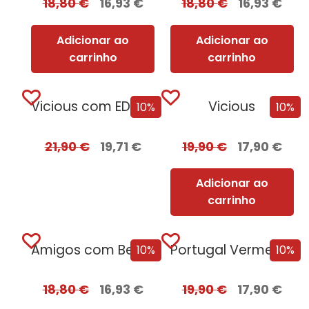
18,80
€
16,93
€
18,80
€
16,93
€
Adicionar ao
Adicionar ao
carrinho
carrinho
Vicious com EDGES
Vicious
10%
10%
21,90
€
19,71
€
19,90
€
17,90
€
Adicionar ao
carrinho
Amigos com Benefícios
Portugal Vermelho + Oferta Leonor de Aquitânia
10%
10%
18,80
€
16,93
€
19,90
€
17,90
€