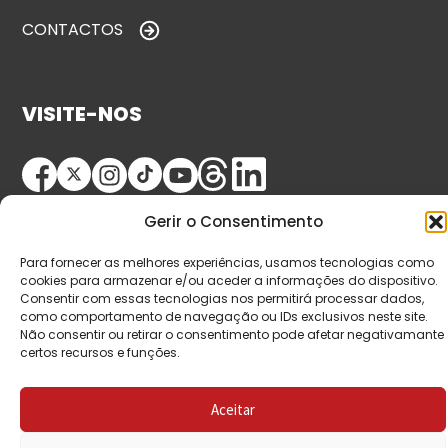
CONTACTOS
VISITE-NOS
Gerir o Consentimento
Para fornecer as melhores experiências, usamos tecnologias como
cookies para armazenar e/ou aceder a informações do dispositivo.
Consentir com essas tecnologias nos permitirá processar dados,
© Copyright 2026 Saída de Emergência. Todos os
como comportamento de navegação ou IDs exclusivos neste site.
Não consentir ou retirar o consentimento pode afetar negativamante
direitos reservados.
certos recursos e funções.
Aceitar