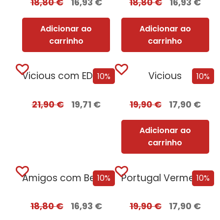
18,80
€
16,93
€
18,80
€
16,93
€
Adicionar ao
Adicionar ao
carrinho
carrinho
Vicious com EDGES
Vicious
10%
10%
21,90
€
19,71
€
19,90
€
17,90
€
Adicionar ao
carrinho
Amigos com Benefícios
Portugal Vermelho + Oferta Leonor de Aquitânia
10%
10%
18,80
€
16,93
€
19,90
€
17,90
€