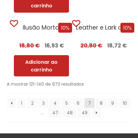
carrinho
Ilusão Mortal
Leather e Lark com EDGES
10%
10%
18,80
€
16,93
€
20,80
€
18,72
€
Adicionar ao
carrinho
A mostrar 121–140 de 973 resultados
1
2
3
4
5
6
7
8
9
10
…
47
48
49