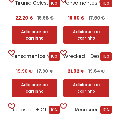
Tirania Celestial
Pensamentos Malignos + Oferta A Pequena Livraria...
10%
10%
22,20
€
19,98
€
19,90
€
17,90
€
Adicionar ao
Adicionar ao
carrinho
carrinho
Pensamentos Malignos
Wrecked – Destruição e Ruína
10%
10%
19,90
€
17,90
€
21,82
€
19,64
€
Adicionar ao
Adicionar ao
carrinho
carrinho
Renascer + Oferta Corpus
Renascer
10%
10%