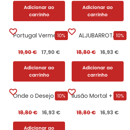
Adicionar ao
Adicionar ao
carrinho
carrinho
Portugal Vermelho
ALJUBARROTA
10%
10%
19,90
€
17,90
€
18,80
€
16,93
€
Adicionar ao
Adicionar ao
carrinho
carrinho
Onde o Desejo se Esconde [Nova Edição]
Ilusão Mortal + Oferta Tentação
10%
10%
18,80
€
16,93
€
18,80
€
16,93
€
Adicionar ao