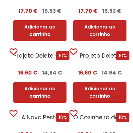
17,70
€
15,93
€
17,70
€
15,93
€
Adicionar ao
Adicionar ao
carrinho
carrinho
Projeto Delete + Oferta Nemesis
Projeto Delete
10%
10%
16,60
€
14,94
€
16,60
€
14,94
€
Adicionar ao
Adicionar ao
carrinho
carrinho
A Nova Peste
O Cozinheiro da Rainha Adúltera
10%
10%