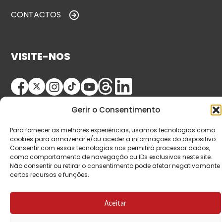
CONTACTOS
VISITE-NOS
Gerir o Consentimento
Para fornecer as melhores experiências, usamos tecnologias como
cookies para armazenar e/ou aceder a informações do dispositivo.
Consentir com essas tecnologias nos permitirá processar dados,
© Copyright 2026 Saída de Emergência. Todos os
como comportamento de navegação ou IDs exclusivos neste site.
Não consentir ou retirar o consentimento pode afetar negativamante
direitos reservados.
certos recursos e funções.
Aceitar