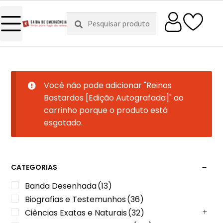
Pesquisar
Pesquisa
por:
Você não pode adicionar "Reinos
Bastardos [Edição Autografada]" ao
carrinho porque o produto está
esgotado.
CATEGORIAS
Banda Desenhada
(13)
Biografias e Testemunhos
(36)
Ciências Exatas e Naturais
(32)