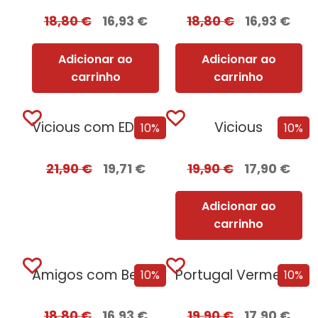
18,80
€
16,93
€
18,80
€
16,93
€
Adicionar ao
Adicionar ao
carrinho
carrinho
Vicious com EDGES
Vicious
10%
10%
21,90
€
19,71
€
19,90
€
17,90
€
Adicionar ao
carrinho
Amigos com Benefícios
Portugal Vermelho + Oferta Leonor de Aquitânia
10%
10%
18,80
€
16,93
€
19,90
€
17,90
€