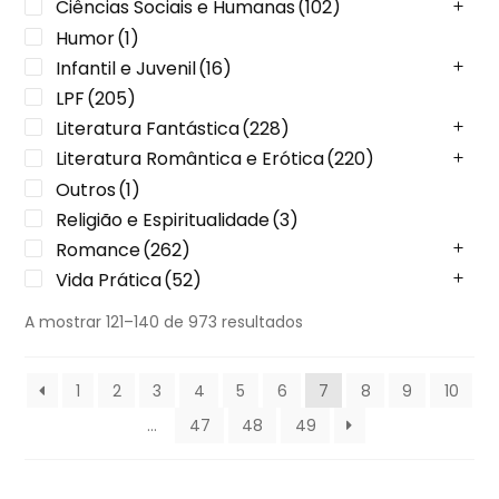
Ciências Sociais e Humanas
(102)
Humor
(1)
Infantil e Juvenil
(16)
LPF
(205)
Literatura Fantástica
(228)
Literatura Romântica e Erótica
(220)
Outros
(1)
Religião e Espiritualidade
(3)
Romance
(262)
Vida Prática
(52)
A mostrar 121–140 de 973 resultados
1
2
3
4
5
6
7
8
9
10
…
47
48
49