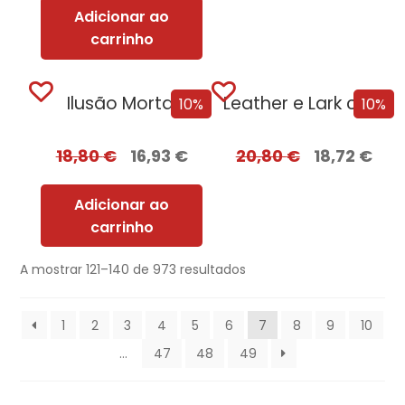
Adicionar ao
carrinho
Ilusão Mortal
Leather e Lark com EDGES
10%
10%
18,80
€
16,93
€
20,80
€
18,72
€
Adicionar ao
carrinho
A mostrar 121–140 de 973 resultados
1
2
3
4
5
6
7
8
9
10
…
47
48
49