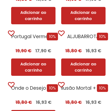
Adicionar ao
Adicionar ao
carrinho
carrinho
Portugal Vermelho
ALJUBARROTA
10%
10%
19,90
€
17,90
€
18,80
€
16,93
€
Adicionar ao
Adicionar ao
carrinho
carrinho
Onde o Desejo se Esconde [Nova Edição]
Ilusão Mortal + Oferta Tentação
10%
10%
18,80
€
16,93
€
18,80
€
16,93
€