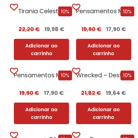
Tirania Celestial
Pensamentos Malignos + Oferta A Pequena Livraria...
10%
10%
22,20
€
19,98
€
19,90
€
17,90
€
Adicionar ao
Adicionar ao
carrinho
carrinho
Pensamentos Malignos
Wrecked – Destruição e Ruína
10%
10%
19,90
€
17,90
€
21,82
€
19,64
€
Adicionar ao
Adicionar ao
carrinho
carrinho