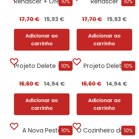
Renascer + Oferta Corpus
Renascer
10%
10%
17,70
€
15,93
€
17,70
€
15,93
€
Adicionar ao
Adicionar ao
carrinho
carrinho
Projeto Delete + Oferta Nemesis
Projeto Delete
10%
10%
16,60
€
14,94
€
16,60
€
14,94
€
Adicionar ao
Adicionar ao
carrinho
carrinho
A Nova Peste
O Cozinheiro da Rainha Adúltera
10%
10%