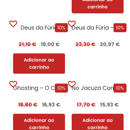
carrinho
Deus da Fúria
Deus da Fúria – Edição com EDGES
10%
10%
21,10
€
19,00
€
23,30
€
20,97
€
Adicionar ao
carrinho
Ghosting – O Caminho para o Sexo
No Jacuzzi Com Uma Serial Killer
10%
10%
18,80
€
16,93
€
17,70
€
15,93
€
Adicionar ao
Adicionar ao
carrinho
carrinho