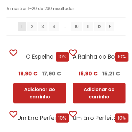
A mostrar 1–20 de 230 resultados
1
2
3
4
…
10
11
12
O Espelho
A Rainha do BookTok
10%
10%
19,90
€
17,90
€
16,90
€
15,21
€
Adicionar ao
Adicionar ao
carrinho
carrinho
Um Erro Perfeito
Um Erro Perfeito – Edição com EDGES
10%
10%