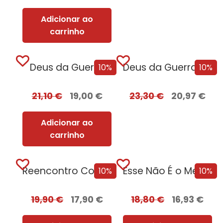
Adicionar ao
carrinho
Deus da Guerra
Deus da Guerra Edição com EDGES
10%
10%
21,10
€
19,00
€
23,30
€
20,97
€
Adicionar ao
carrinho
Reencontro Com o Passado – [Nova Edição]
Esse Não É o Meu Nome
10%
10%
19,90
€
17,90
€
18,80
€
16,93
€