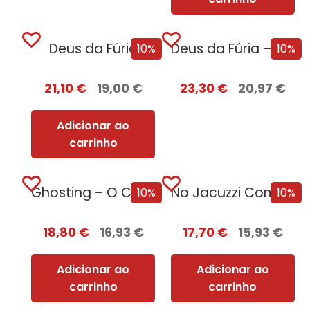
Deus da Fúria
Deus da Fúria – Edição com EDGES
10%
10%
21,10
€
19,00
€
23,30
€
20,97
€
Adicionar ao
carrinho
Ghosting – O Caminho para o Sexo
No Jacuzzi Com Uma Serial Killer
10%
10%
18,80
€
16,93
€
17,70
€
15,93
€
Adicionar ao
Adicionar ao
carrinho
carrinho