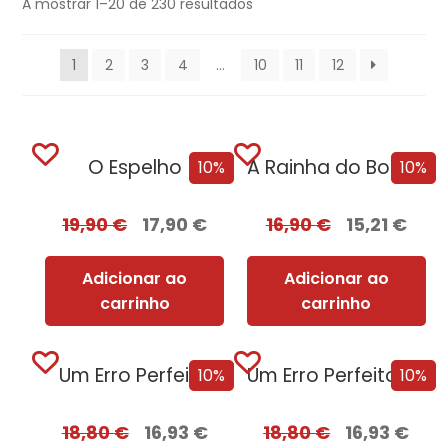
A mostrar 1–20 de 230 resultados
1
2
3
4
…
10
11
12
O Espelho
A Rainha do BookTok
10%
10%
19,90
€
17,90
€
16,90
€
15,21
€
Adicionar ao
Adicionar ao
carrinho
carrinho
Um Erro Perfeito
Um Erro Perfeito – Edição com EDGES
10%
10%
18,80
€
16,93
€
18,80
€
16,93
€