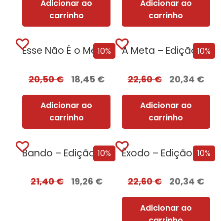
Adicionar ao
Adicionar ao
carrinho
carrinho
Esse Não É o Meu Nome – Edição com EDGES
A Meta – Edição com EDGES
10%
10%
20,50
€
18,45
€
22,60
€
20,34
€
Adicionar ao
Adicionar ao
carrinho
carrinho
Bando – Edição com EDGES
Êxodo – Edição com EDGES
10%
10%
21,40
€
19,26
€
22,60
€
20,34
€
Adicionar ao
carrinho