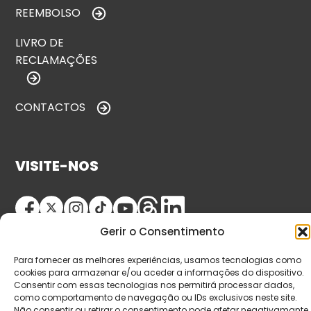
REEMBOLSO
LIVRO DE
RECLAMAÇÕES
CONTACTOS
VISITE-NOS
Gerir o Consentimento
Para fornecer as melhores experiências, usamos tecnologias como
cookies para armazenar e/ou aceder a informações do dispositivo.
Consentir com essas tecnologias nos permitirá processar dados,
como comportamento de navegação ou IDs exclusivos neste site.
© Copyright 2026 Saída de Emergência. Todos os
Não consentir ou retirar o consentimento pode afetar negativamante