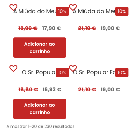
A Miúda do Meu Irmão
A Miúda do Meu Irmão – Edição com EDGES
10%
10%
19,90
€
17,90
€
21,10
€
19,00
€
Adicionar ao
carrinho
O Sr. Popular
O Sr. Popular Edição com EDGES
10%
10%
18,80
€
16,93
€
21,10
€
19,00
€
Adicionar ao
carrinho
A mostrar 1–20 de 230 resultados