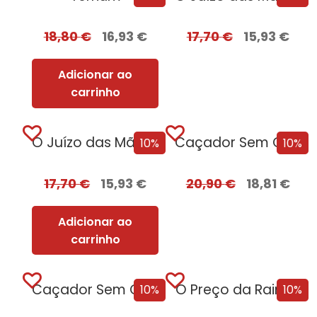
18,80
€
16,93
€
17,70
€
15,93
€
Adicionar ao
carrinho
O Juízo das Mãos – Volume 2 | O Dragão Serpente
Caçador Sem Coração Edição com EDGES
10%
10%
17,70
€
15,93
€
20,90
€
18,81
€
Adicionar ao
carrinho
Caçador Sem Coração
O Preço da Rainha
10%
10%