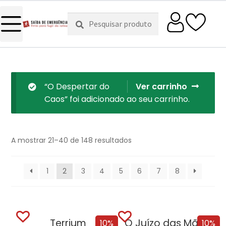
Pesquisar
Pesquisa
por:
“O Despertar do
Ver carrinho
Caos” foi adicionado ao seu carrinho.
A mostrar 21–40 de 148 resultados
1
2
3
4
5
6
7
8
Terrium
O Juízo das Mãos – Volume 2 | O Dragão Serpente + Oferta Fundação
10%
10%