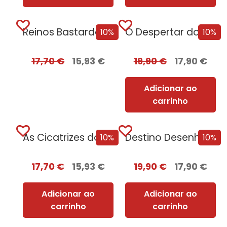
Reinos Bastardos [Edição Autografada]
O Despertar do Caos
10%
10%
17,70
€
15,93
€
19,90
€
17,90
€
Adicionar ao
carrinho
As Cicatrizes do Tempo
Destino Desenhado a Sangue
10%
10%
17,70
€
15,93
€
19,90
€
17,90
€
Adicionar ao
Adicionar ao
carrinho
carrinho