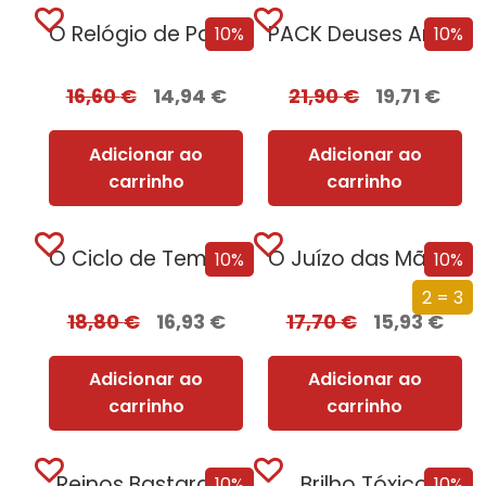
O Relógio de Parede
PACK Deuses Americanos
10%
10%
16,60
€
14,94
€
21,90
€
19,71
€
Adicionar ao
Adicionar ao
carrinho
carrinho
O Ciclo de Tempo Infinito
O Juízo das Mãos – Volume 1 | O Dragão da Montanha
10%
10%
2 = 3
18,80
€
16,93
€
17,70
€
15,93
€
Adicionar ao
Adicionar ao
carrinho
carrinho
Reinos Bastardos
Brilho Tóxico
10%
10%