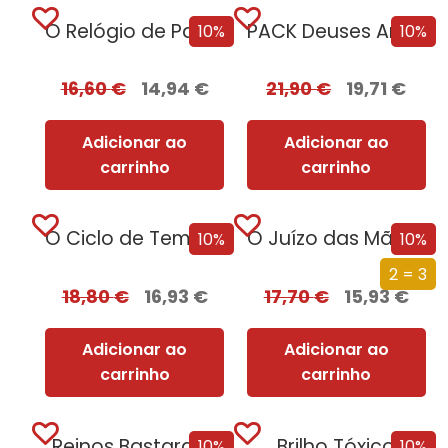
O Relógio de Parede
PACK Deuses Americanos
10%
10%
16,60
€
14,94
€
21,90
€
19,71
€
Adicionar ao
Adicionar ao
carrinho
carrinho
O Ciclo de Tempo Infinito
O Juízo das Mãos – Volume 1 | O Dragão da Montanha
10%
10%
2 = 3
18,80
€
16,93
€
17,70
€
15,93
€
Adicionar ao
Adicionar ao
carrinho
carrinho
Reinos Bastardos
Brilho Tóxico
10%
10%