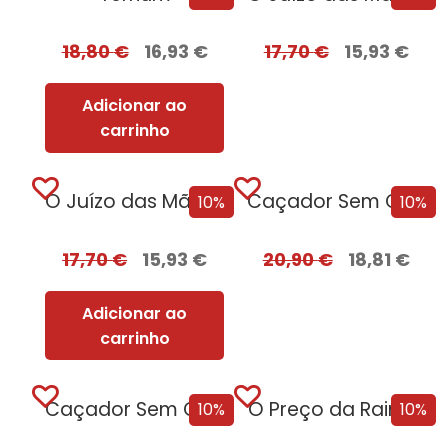
18,80
€
16,93
€
17,70
€
15,93
€
Adicionar ao
carrinho
O Juízo das Mãos – Volume 2 | O Dragão Serpente
Caçador Sem Coração Edição com EDGES
10%
10%
17,70
€
15,93
€
20,90
€
18,81
€
Adicionar ao
carrinho
Caçador Sem Coração
O Preço da Rainha
10%
10%