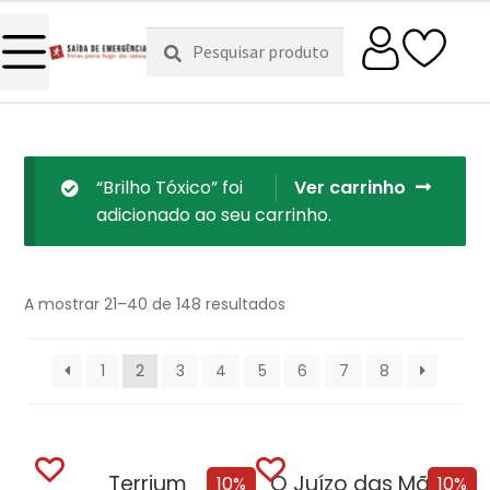
Pesquisar
Pesquisa
por:
“Brilho Tóxico” foi
Ver carrinho
adicionado ao seu carrinho.
A mostrar 21–40 de 148 resultados
1
2
3
4
5
6
7
8
Terrium
O Juízo das Mãos – Volume 2 | O Dragão Serpente + Oferta Fundação
10%
10%