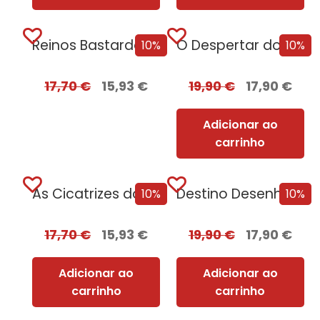
Reinos Bastardos [Edição Autografada]
O Despertar do Caos
10%
10%
17,70
€
15,93
€
19,90
€
17,90
€
Adicionar ao
carrinho
As Cicatrizes do Tempo
Destino Desenhado a Sangue
10%
10%
17,70
€
15,93
€
19,90
€
17,90
€
Adicionar ao
Adicionar ao
carrinho
carrinho