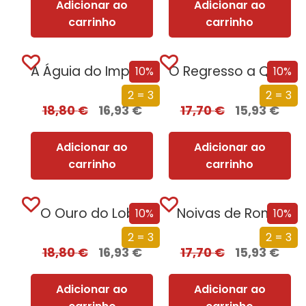
Adicionar ao
Adicionar ao
carrinho
carrinho
A Águia do Império [Nova Edição]
O Regresso a Quionga
10%
10%
2 = 3
2 = 3
18,80
€
16,93
€
17,70
€
15,93
€
Adicionar ao
Adicionar ao
carrinho
carrinho
O Ouro do Lobo
Noivas de Roma
10%
10%
2 = 3
2 = 3
18,80
€
16,93
€
17,70
€
15,93
€
Adicionar ao
Adicionar ao