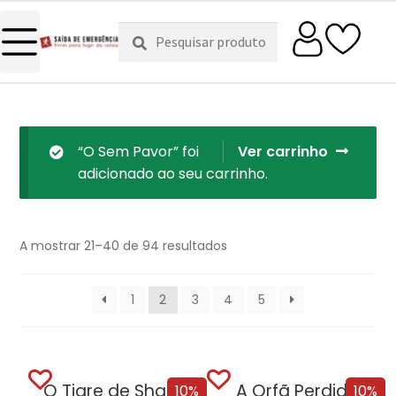
Pesquisar
Pesquisa
por:
“O Sem Pavor” foi
Ver carrinho
adicionado ao seu carrinho.
A mostrar 21–40 de 94 resultados
1
2
3
4
5
O Tigre de Sharpe
A Orfã Perdida
10%
10%