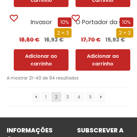
carrinho
carrinho
Invasor
O Portador da Chama
10%
10%
2 = 3
2 = 3
18,80
€
16,93
€
17,70
€
15,93
€
Adicionar ao
Adicionar ao
carrinho
carrinho
A mostrar 21–40 de 94 resultados
1
2
3
4
5
INFORMAÇÕES
SUBSCREVER A