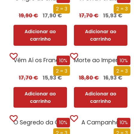
2 = 3
2 = 3
19,90
€
17,90
€
17,70
€
15,93
€
Adicionar ao
Adicionar ao
carrinho
carrinho
Vêm Aí os Franceses
Morte ao Imperador
10%
10%
2 = 3
2 = 3
17,70
€
15,93
€
18,80
€
16,93
€
Adicionar ao
Adicionar ao
carrinho
carrinho
O Segredo da Ordem de Cristo
A Campanha
10%
10%
2 = 3
2 = 3