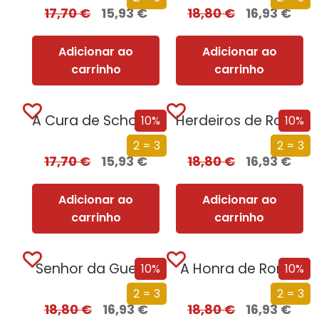
17,70
€
15,93
€
18,80
€
16,93
€
Adicionar ao
Adicionar ao
carrinho
carrinho
A Cura de Schopenhauer [Nova Edição]
Herdeiros de Roma
10%
10%
2 = 3
2 = 3
17,70
€
15,93
€
18,80
€
16,93
€
Adicionar ao
Adicionar ao
carrinho
carrinho
Senhor da Guerra
A Honra de Roma
10%
10%
2 = 3
2 = 3
18,80
€
16,93
€
18,80
€
16,93
€