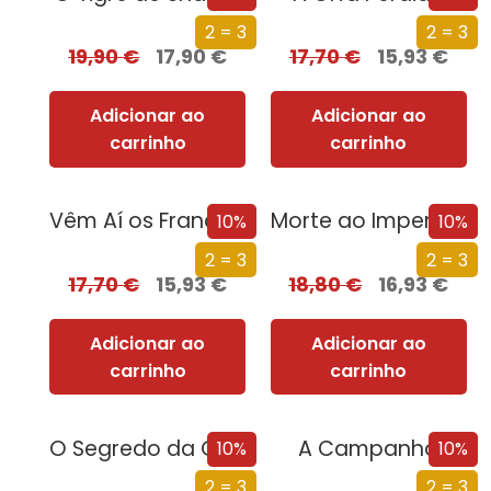
2 = 3
2 = 3
19,90
€
17,90
€
17,70
€
15,93
€
Adicionar ao
Adicionar ao
carrinho
carrinho
Vêm Aí os Franceses
Morte ao Imperador
10%
10%
2 = 3
2 = 3
17,70
€
15,93
€
18,80
€
16,93
€
Adicionar ao
Adicionar ao
carrinho
carrinho
O Segredo da Ordem de Cristo
A Campanha
10%
10%
2 = 3
2 = 3