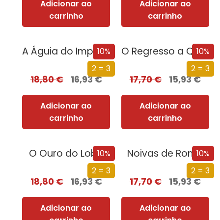
Adicionar ao
Adicionar ao
carrinho
carrinho
A Águia do Império [Nova Edição]
O Regresso a Quionga
10%
10%
2 = 3
2 = 3
18,80
€
16,93
€
17,70
€
15,93
€
Adicionar ao
Adicionar ao
carrinho
carrinho
O Ouro do Lobo
Noivas de Roma
10%
10%
2 = 3
2 = 3
18,80
€
16,93
€
17,70
€
15,93
€
Adicionar ao
Adicionar ao