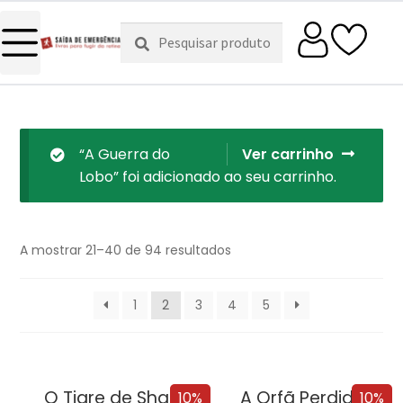
Pesquisar
Pesquisa
por:
“A Guerra do
Ver carrinho
Lobo” foi adicionado ao seu carrinho.
A mostrar 21–40 de 94 resultados
1
2
3
4
5
O Tigre de Sharpe
A Orfã Perdida
10%
10%