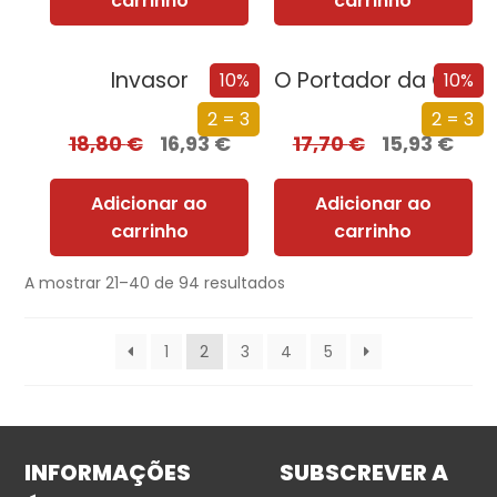
carrinho
carrinho
Invasor
O Portador da Chama
10%
10%
2 = 3
2 = 3
18,80
€
16,93
€
17,70
€
15,93
€
Adicionar ao
Adicionar ao
carrinho
carrinho
A mostrar 21–40 de 94 resultados
1
2
3
4
5
INFORMAÇÕES
SUBSCREVER A