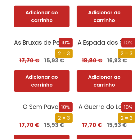
Adicionar ao
Adicionar ao
carrinho
carrinho
As Bruxas de Pendle
A Espada dos Reis
10%
10%
2 = 3
2 = 3
17,70
€
15,93
€
18,80
€
16,93
€
Adicionar ao
Adicionar ao
carrinho
carrinho
O Sem Pavor
A Guerra do Lobo
10%
10%
2 = 3
2 = 3
17,70
€
15,93
€
17,70
€
15,93
€