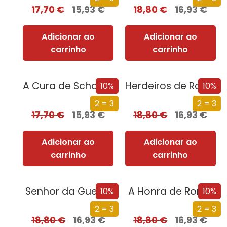
17,70
€
15,93
€
18,80
€
16,93
€
Adicionar ao
Adicionar ao
carrinho
carrinho
A Cura de Schopenhauer [Nova Edição]
Herdeiros de Roma
10%
10%
2 = 3
2 = 3
17,70
€
15,93
€
18,80
€
16,93
€
Adicionar ao
Adicionar ao
carrinho
carrinho
Senhor da Guerra
A Honra de Roma
10%
10%
2 = 3
2 = 3
18,80
€
16,93
€
18,80
€
16,93
€