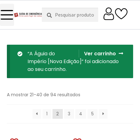
Pesquisar
Pesquisa
por:
“A Águia do
Ver carrinho
Império [Nova Edição]” foi adicionado
ao seu carrinho.
A mostrar 21–40 de 94 resultados
1
2
3
4
5