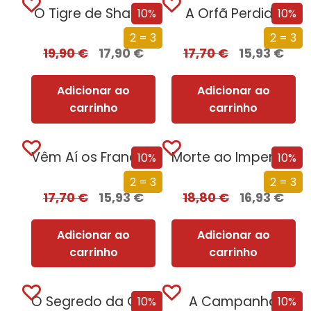
O Tigre de Sharpe
A Orfã Perdida
10%
10%
2 = 3
2 = 3
19,90
€
17,90
€
17,70
€
15,93
€
Adicionar ao
Adicionar ao
carrinho
carrinho
Vêm Aí os Franceses
Morte ao Imperador
10%
10%
2 = 3
2 = 3
17,70
€
15,93
€
18,80
€
16,93
€
Adicionar ao
Adicionar ao
carrinho
carrinho
O Segredo da Ordem de Cristo
A Campanha
10%
10%