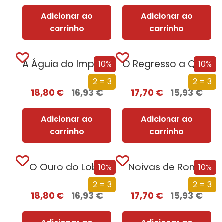
Adicionar ao
Adicionar ao
carrinho
carrinho
A Águia do Império [Nova Edição]
O Regresso a Quionga
10%
10%
2 = 3
2 = 3
18,80
€
16,93
€
17,70
€
15,93
€
Adicionar ao
Adicionar ao
carrinho
carrinho
O Ouro do Lobo
Noivas de Roma
10%
10%
2 = 3
2 = 3
18,80
€
16,93
€
17,70
€
15,93
€