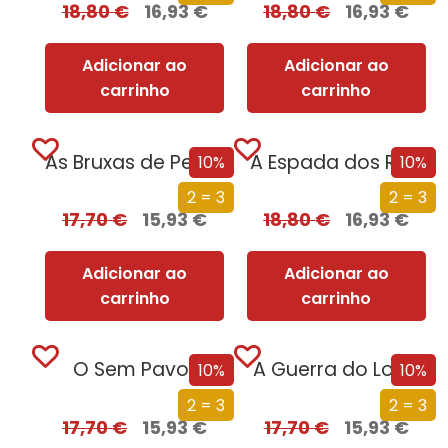
18,80
€
16,93
€
18,80
€
16,93
€
Adicionar ao
Adicionar ao
carrinho
carrinho
As Bruxas de Pendle
A Espada dos Reis
10%
10%
2 = 3
2 = 3
17,70
€
15,93
€
18,80
€
16,93
€
Adicionar ao
Adicionar ao
carrinho
carrinho
O Sem Pavor
A Guerra do Lobo
10%
10%
2 = 3
2 = 3
17,70
€
15,93
€
17,70
€
15,93
€