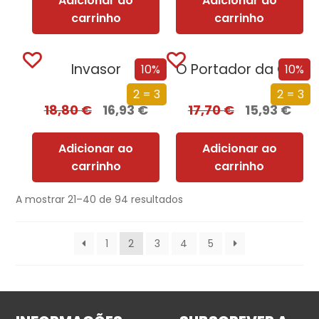
Adicionar ao
Adicionar ao
carrinho
carrinho
Invasor
O Portador da Chama
10%
10%
2 = 3
2 = 3
18,80
€
16,93
€
17,70
€
15,93
€
Adicionar ao
Adicionar ao
carrinho
carrinho
A mostrar 21–40 de 94 resultados
1
2
3
4
5