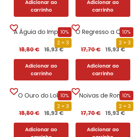
Adicionar ao
Adicionar ao
carrinho
carrinho
A Águia do Império [Nova Edição]
O Regresso a Quionga
10%
10%
2 = 3
2 = 3
18,80
€
16,93
€
17,70
€
15,93
€
Adicionar ao
Adicionar ao
carrinho
carrinho
O Ouro do Lobo
Noivas de Roma
10%
10%
2 = 3
2 = 3
18,80
€
16,93
€
17,70
€
15,93
€
Adicionar ao
Adicionar ao