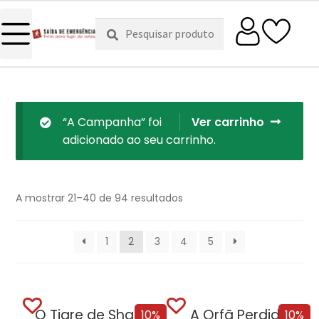
Pesquisar
Pesquisa
por:
“A Campanha” foi
Ver carrinho
adicionado ao seu carrinho.
A mostrar 21–40 de 94 resultados
1
2
3
4
5
O Tigre de Sharpe
A Orfã Perdida
10%
10%