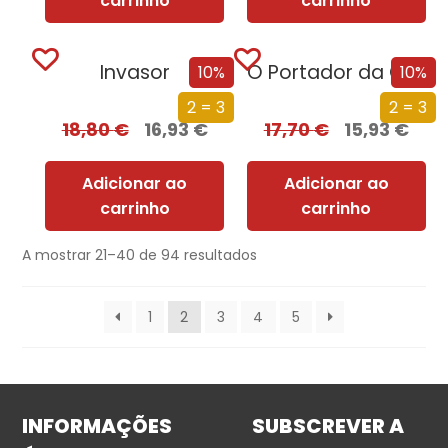
carrinho
carrinho
Invasor
O Portador da Chama
10%
10%
2 = 3
2 = 3
18,80
€
16,93
€
17,70
€
15,93
€
Adicionar ao
Adicionar ao
carrinho
carrinho
A mostrar 21–40 de 94 resultados
1
2
3
4
5
INFORMAÇÕES
SUBSCREVER A