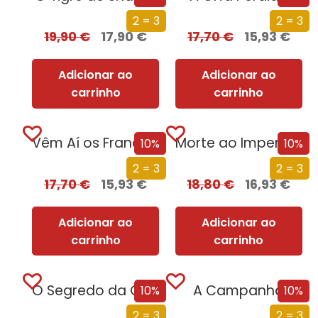
2 = 3
2 = 3
19,90
€
17,90
€
17,70
€
15,93
€
Adicionar ao
Adicionar ao
carrinho
carrinho
Vêm Aí os Franceses
Morte ao Imperador
10%
10%
2 = 3
2 = 3
17,70
€
15,93
€
18,80
€
16,93
€
Adicionar ao
Adicionar ao
carrinho
carrinho
O Segredo da Ordem de Cristo
A Campanha
10%
10%
2 = 3
2 = 3