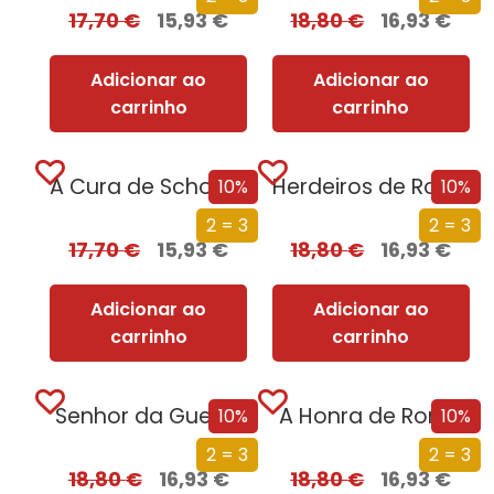
17,70
€
15,93
€
18,80
€
16,93
€
Adicionar ao
Adicionar ao
carrinho
carrinho
A Cura de Schopenhauer [Nova Edição]
Herdeiros de Roma
10%
10%
2 = 3
2 = 3
17,70
€
15,93
€
18,80
€
16,93
€
Adicionar ao
Adicionar ao
carrinho
carrinho
Senhor da Guerra
A Honra de Roma
10%
10%
2 = 3
2 = 3
18,80
€
16,93
€
18,80
€
16,93
€