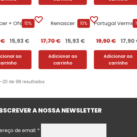
Renascer + Oferta Corpus
Renascer
10%
10%
0
€
15,93
€
17,70
€
15,93
€
19,90
€
17,90
icionar ao
Adicionar ao
Adicionar ao
carrinho
carrinho
carrinho
1–20 de 98 resultados
BSCREVER A NOSSA NEWSLETTER
ereço de email:
*