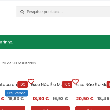
Pesquisar
Pesquisa
por:
rrinho.
1–20 de 98 resultados
A Biblioteca em Chamas
Esse Não É o Meu Nome
10%
10%
Pré-venda
0
€
16,93
€
18,80
€
16,93
€
20,50
€
18,4