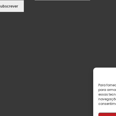
Para forne
para armaz
essas tecn
navegação o
consentime