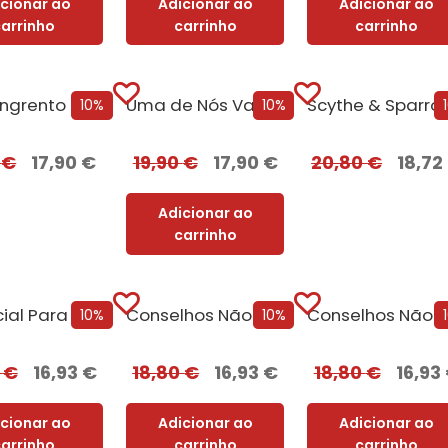
icionar ao
Adicionar ao
Adicionar ao
carrinho
carrinho
carrinho
Lar, Sangrento Lar – Edição com EDGES
Uma de Nós Vai Morrer
10%
10%
0
€
17,90
€
19,90
€
17,90
€
20,80
€
18,72
Adicionar ao
carrinho
Potencial Para Matar
Conselhos Não Solicitados de Vera Wong para Assassinos + Oferta O Sacrifício da Rainha
Co
10%
10%
0
€
16,93
€
18,80
€
16,93
€
18,80
€
16,93
icionar ao
Adicionar ao
Adicionar ao
carrinho
carrinho
carrinho