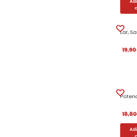
Ad
19,9
18,8
Ad