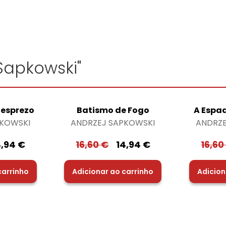
 Sapkowski"
Desprezo
Batismo de Fogo
A Espa
PKOWSKI
ANDRZEJ SAPKOWSKI
ANDRZE
4,94
€
16,60
€
14,94
€
16,6
carrinho
Adicionar ao carrinho
Adicion