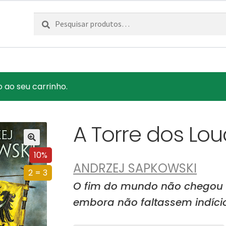
Pesquisar
Pesquisa
por:
 ao seu carrinho.
A Torre dos Lo
10%
ANDRZEJ SAPKOWSKI
2 = 3
O fim do mundo não chegou 
embora não faltassem indício