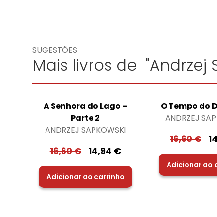
SUGESTÕES
Mais livros de "Andrzej
A Senhora do Lago –
O Tempo do 
Parte 2
ANDRZEJ SA
ANDRZEJ SAPKOWSKI
16,60
€
1
16,60
€
14,94
€
Adicionar ao 
Adicionar ao carrinho