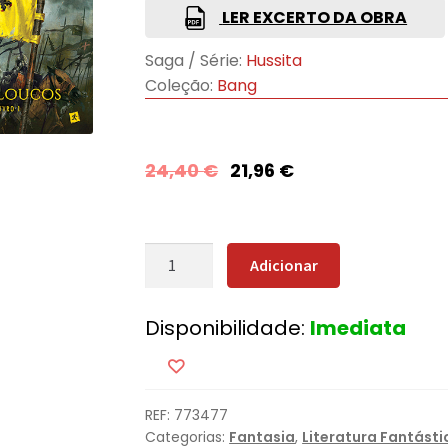
LER EXCERTO DA OBRA
Saga / Série:
Hussita
Coleção:
Bang
24,40
€
21,96
€
Quantidade
Adicionar
de
A
Disponibilidade:
Imediata
Torre
dos
Loucos
REF:
773477
Categorias:
Fantasia
,
Literatura Fantásti