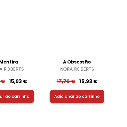
 Mentira
A Obsessão
A ROBERTS
NORA ROBERTS
0
€
15,93
€
17,70
€
15,93
€
ar ao carrinho
Adicionar ao carrinho