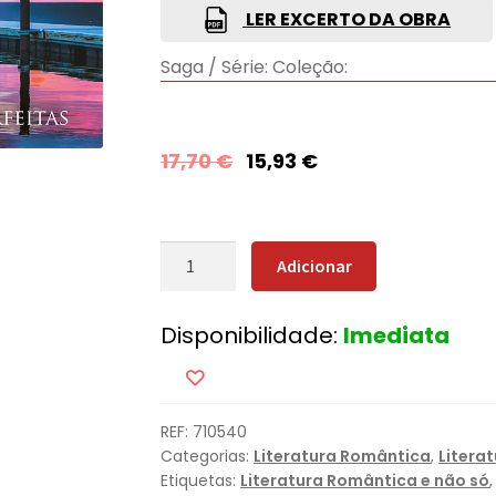
LER EXCERTO DA OBRA
Saga / Série:
Coleção:
17,70
€
15,93
€
Quantidade
Adicionar
de
Ilusões
Disponibilidade:
Imediata
Perfeitas
REF:
710540
Categorias:
Literatura Romântica
,
Litera
Etiquetas:
Literatura Romântica e não só