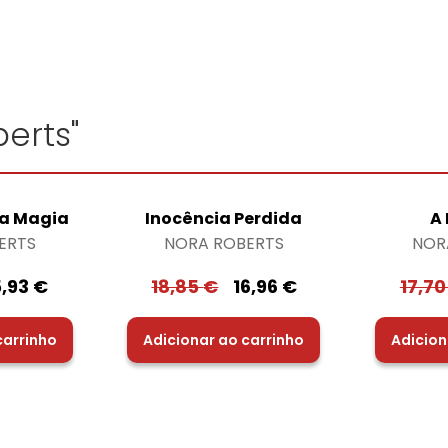
erts"
da Magia
Inocência Perdida
A
ERTS
NORA ROBERTS
NOR
5,93
€
18,85
€
16,96
€
17,7
carrinho
Adicionar ao carrinho
Adicion