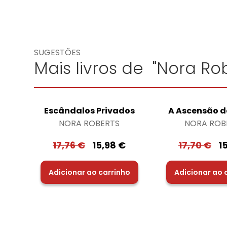
SUGESTÕES
Mais livros de "Nora Rob
Escândalos Privados
A Ascensão 
NORA ROBERTS
NORA ROB
17,76
€
15,98
€
17,70
€
1
Adicionar ao carrinho
Adicionar ao 