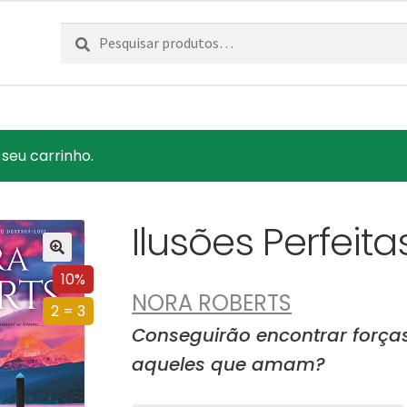
Pesquisar
Pesquisa
por:
seu carrinho.
Ilusões Perfeita
10%
NORA ROBERTS
2 = 3
Conseguirão encontrar força
aqueles que amam?