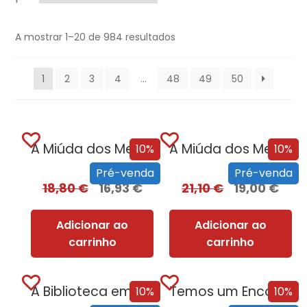
A mostrar 1–20 de 984 resultados
1
2
3
4
…
48
49
50
A Miúda dos Meus Sonhos
A Miúda dos Meus Sonhos – Edição com EDGES
10%
10%
Pré-venda
Pré-venda
18,80
€
16,93
€
21,10
€
19,00
€
Adicionar ao
Adicionar ao
carrinho
carrinho
A Biblioteca em Chamas
Temos um Encontro (Outra Vez)
10%
10%