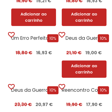
16,90
€
15,21
€
18,80
€
16,93
€
Adicionar ao
Adicionar ao
carrinho
carrinho
Um Erro Perfeito – Edição com EDGES
Deus da Guerra
10%
10%
18,80
€
16,93
€
21,10
€
19,00
€
Adicionar ao
carrinho
Deus da Guerra Edição com EDGES
Reencontro Com o Passado – [Nova Edição]
10%
10%
23,30
€
20,97
€
19,90
€
17,90
€