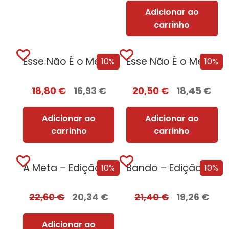
Adicionar ao
carrinho
Esse Não É o Meu Nome
Esse Não É o Meu Nome – Edição com EDGES
10%
10%
18,80
€
16,93
€
20,50
€
18,45
€
Adicionar ao
Adicionar ao
carrinho
carrinho
A Meta – Edição com EDGES
Bando – Edição com EDGES
10%
10%
22,60
€
20,34
€
21,40
€
19,26
€
Adicionar ao