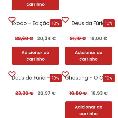
carrinho
Êxodo – Edição com EDGES
Deus da Fúria
10%
10%
22,60
€
20,34
€
21,10
€
19,00
€
Adicionar ao
Adicionar ao
carrinho
carrinho
Deus da Fúria – Edição com EDGES
Ghosting – O Caminho para o Sexo
10%
10%
23,30
€
20,97
€
18,80
€
16,93
€
Adicionar ao
carrinho