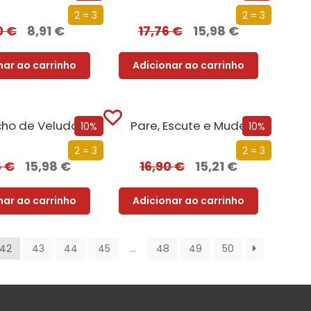
2 = 3
2 = 3
0
€
8,91
€
17,76
€
15,98
€
nar ao carrinho
Adicionar ao carrinho
cho de Veludo
Pare, Escute e Mude
10%
10%
2 = 3
2 = 3
6
€
15,98
€
16,90
€
15,21
€
nar ao carrinho
Adicionar ao carrinho
42
43
44
45
…
48
49
50