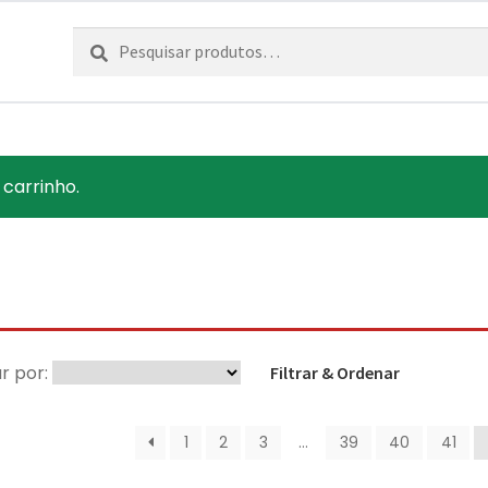
Pesquisar
Pesquisa
por:
 carrinho.
r por:
Filtrar & Ordenar
1
2
3
…
39
40
41