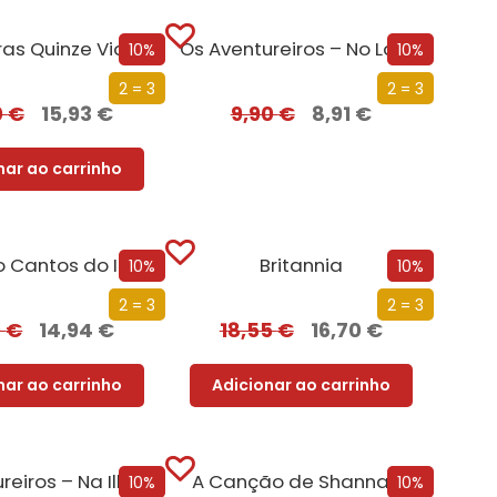
As Primeiras Quinze Vidas de Harry August
Os Aventureiros – No Labirinto Perdido
10%
10%
2 = 3
2 = 3
0
€
15,93
€
9,90
€
8,91
€
nar ao carrinho
Os Quatro Cantos do Império
Britannia
10%
10%
2 = 3
2 = 3
0
€
14,94
€
18,55
€
16,70
€
nar ao carrinho
Adicionar ao carrinho
Os Aventureiros – Na Ilha Misteriosa
A Canção de Shannara
10%
10%