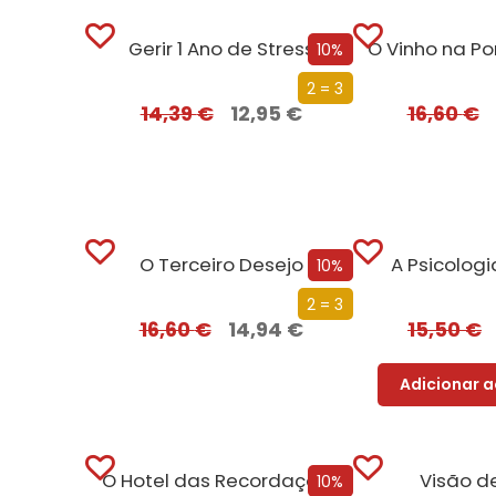
Gerir 1 Ano de Stress
10%
2 = 3
14,39
€
12,95
€
16,60
€
O Terceiro Desejo
A Psicolog
10%
2 = 3
16,60
€
14,94
€
15,50
€
Adicionar a
O Hotel das Recordações
Visão d
10%