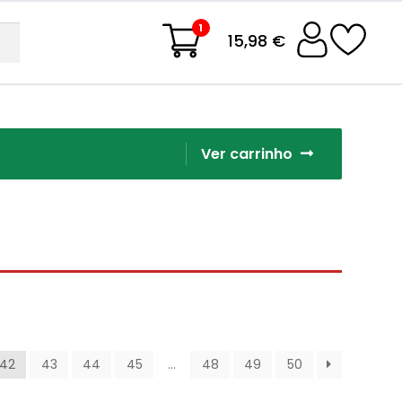
1
15,98 €
Ver carrinho
42
43
44
45
…
48
49
50