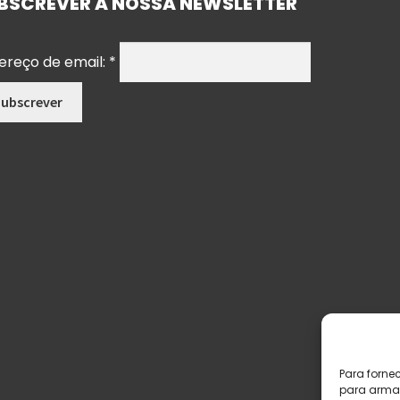
BSCREVER A NOSSA NEWSLETTER
ereço de email:
*
Para forne
para armaz