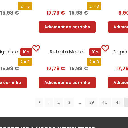
2 = 3
2 = 3
15,98
€
17,76
€
15,98
€
9,9
Adicionar ao carrinho
Adicio
Histórias de Vigaristas e Canalhas
Retrato Mortal
Capri
10%
10%
2 = 3
2 = 3
15,98
€
17,76
€
15,98
€
17,7
o carrinho
Adicionar ao carrinho
Adicio
1
2
3
…
39
40
41