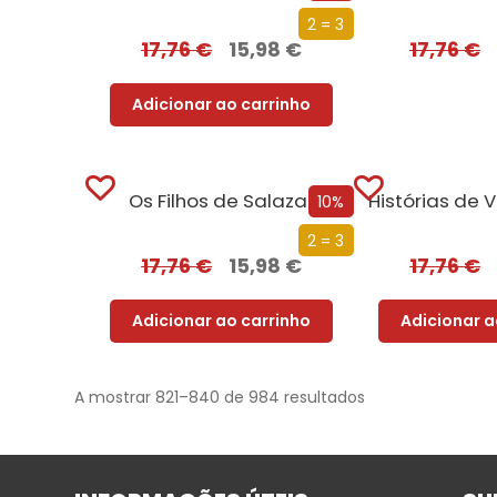
2 = 3
17,76
€
15,98
€
17,76
€
Adicionar ao carrinho
Os Filhos de Salazar
10%
2 = 3
17,76
€
15,98
€
17,76
€
Adicionar ao carrinho
Adicionar a
A mostrar 821–840 de 984 resultados