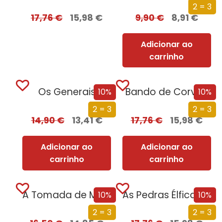
2 = 3
17,76
€
15,98
€
9,90
€
8,91
€
Adicionar ao
carrinho
Os Generais
Bando de Corvos
10%
10%
2 = 3
2 = 3
14,90
€
13,41
€
17,76
€
15,98
€
Adicionar ao
Adicionar ao
carrinho
carrinho
A Tomada de Madrid
As Pedras Élficas de Shannara
10%
10%
2 = 3
2 = 3