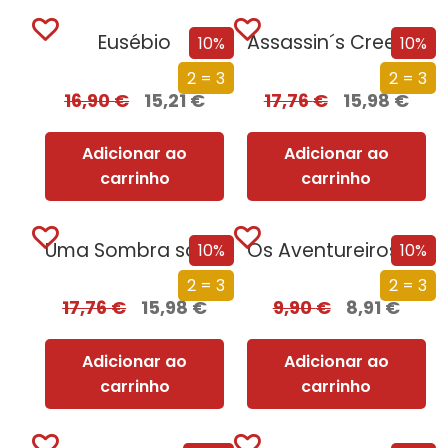
Eusébio
Assassin´s Creed – Submundo
10%
10%
2 = 3
2 = 3
16,90
€
15,21
€
17,76
€
15,98
€
Adicionar ao
Adicionar ao
carrinho
carrinho
Uma Sombra sobre Florença
Os Aventureiros – No Rio Subterrâneo
10%
10%
2 = 3
2 = 3
17,76
€
15,98
€
9,90
€
8,91
€
Adicionar ao
Adicionar ao
carrinho
carrinho