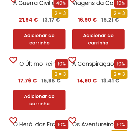
A Guerra Civil de Espanha
Viagens da Comida Saudável
40%
10%
2 = 3
2 = 3
21,94
€
13,17
€
16,90
€
15,21
€
Adicionar ao
Adicionar ao
carrinho
carrinho
O Último Reino
A Conspiração de Papel
10%
10%
2 = 3
2 = 3
17,76
€
15,98
€
14,90
€
13,41
€
Adicionar ao
carrinho
O Herói das Eras – Parte II
Os Aventureiros – Na Gruta do Tesouro
10%
10%