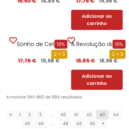
16,50
€
14,85
€
17,76
€
15,98
€
Adicionar ao
carrinho
Sonho de Cetim
A Revolução da Mulher das Pevides
10%
10%
2 = 3
2 = 3
17,76
€
15,98
€
18,85
€
16,96
€
Adicionar ao
carrinho
A mostrar 841–860 de 984 resultados
1
2
3
…
40
41
42
43
44
45
46
…
48
49
50