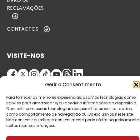
LIVRO DE
RECLAMAÇÕES
CONTACTOS
VISITE-NOS
Gerir o Consentimento
Para fornecer as melhores experiências, usamos tecnologias como
cookies para armazenar e/ou aceder a informações do dispositivo.
Consentir com essas tecnologias nos permitirá processar dados,
como comportamento de navegação ou IDs exclusivos neste site.
© Copyright 2026 Saída de Emergência. Todos os
Não consentir ou retirar o consentimento pode afetar negativamante
direitos reservados.
certos recursos e funções.