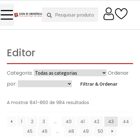
Pesquisar
Pesquisa
por:
Editor
Categoria:
Ordenar
por:
Filtrar & Ordenar
A mostrar 841–860 de 984 resultados
1
2
3
…
40
41
42
43
44
45
46
…
48
49
50