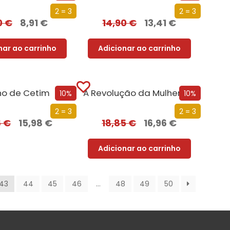
2 = 3
2 = 3
0
€
8,91
€
14,90
€
13,41
€
nar ao carrinho
Adicionar ao carrinho
ho de Cetim
A Revolução da Mulher das Pevides
10%
10%
2 = 3
2 = 3
6
€
15,98
€
18,85
€
16,96
€
Adicionar ao carrinho
43
44
45
46
…
48
49
50