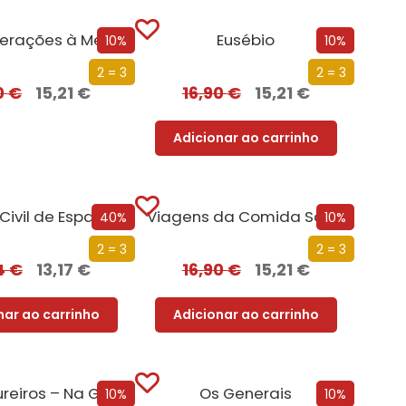
Gerações à Mesa
Eusébio
10%
10%
2 = 3
2 = 3
0
€
15,21
€
16,90
€
15,21
€
Adicionar ao carrinho
Civil de Espanha
Viagens da Comida Saudável
40%
10%
2 = 3
2 = 3
4
€
13,17
€
16,90
€
15,21
€
nar ao carrinho
Adicionar ao carrinho
Os Aventureiros – Na Gruta do Tesouro
Os Generais
10%
10%