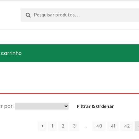
Pesquisar
Pesquisa
por:
 carrinho.
r por:
Filtrar & Ordenar
1
2
3
…
40
41
42