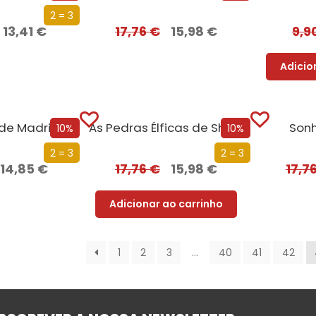
2 = 3
13,41
€
17,76
€
15,98
€
9,9
Adicio
de Madrid
As Pedras Élficas de Shannara
Son
10%
10%
2 = 3
2 = 3
14,85
€
17,76
€
15,98
€
17,7
Adicionar ao carrinho
1
2
3
…
40
41
42