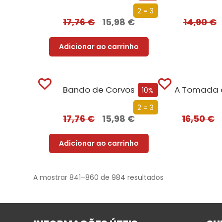
2 = 3
17,76
€
15,98
€
14,90
€
Adicionar ao carrinho
Bando de Corvos
A Tomada 
10%
2 = 3
17,76
€
15,98
€
16,50
€
Adicionar ao carrinho
A mostrar 841–860 de 984 resultados