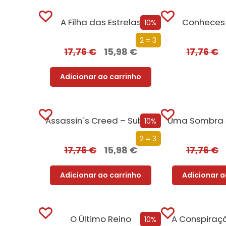
A Filha das Estrelas
Conheces
10%
2 = 3
17,76
€
15,98
€
17,76
€
Adicionar ao carrinho
Assassin´s Creed – Submundo
10%
2 = 3
17,76
€
15,98
€
17,76
€
Adicionar ao carrinho
Adicionar a
O Último Reino
A Conspiraç
10%