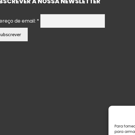
BSCREVER A NOSSA NEWSLETTER
ereço de email:
*
Para forne
para armaz