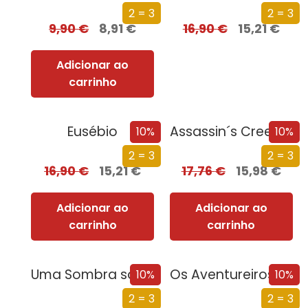
2 = 3
2 = 3
9,90
€
8,91
€
16,90
€
15,21
€
Adicionar ao
carrinho
Eusébio
Assassin´s Creed – Submundo
10%
10%
2 = 3
2 = 3
16,90
€
15,21
€
17,76
€
15,98
€
Adicionar ao
Adicionar ao
carrinho
carrinho
Uma Sombra sobre Florença
Os Aventureiros – No Rio Subterrâneo
10%
10%
2 = 3
2 = 3