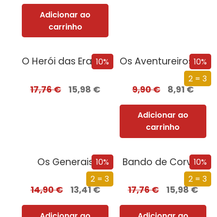
Adicionar ao
carrinho
O Herói das Eras – Parte II
Os Aventureiros – Na Gruta do Tesouro
10%
10%
2 = 3
17,76
€
15,98
€
9,90
€
8,91
€
Adicionar ao
carrinho
Os Generais
Bando de Corvos
10%
10%
2 = 3
2 = 3
14,90
€
13,41
€
17,76
€
15,98
€
Adicionar ao
Adicionar ao