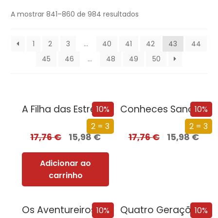
A mostrar 841–860 de 984 resultados
1
2
3
…
40
41
42
43
44
45
46
…
48
49
50
A Filha das Estrelas
Conheces Sancho?
10%
10%
2 = 3
2 = 3
17,76
€
15,98
€
17,76
€
15,98
€
Adicionar ao
carrinho
Os Aventureiros – O Enigma da Lagoa
Quatro Gerações à Mesa
10%
10%