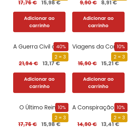
17,76
€
15,98
€
9,90
€
8,91
€
Adicionar ao
Adicionar ao
carrinho
carrinho
A Guerra Civil de Espanha
Viagens da Comida Saudável
40%
10%
2 = 3
2 = 3
21,94
€
13,17
€
16,90
€
15,21
€
Adicionar ao
Adicionar ao
carrinho
carrinho
O Último Reino
A Conspiração de Papel
10%
10%
2 = 3
2 = 3
17,76
€
15,98
€
14,90
€
13,41
€