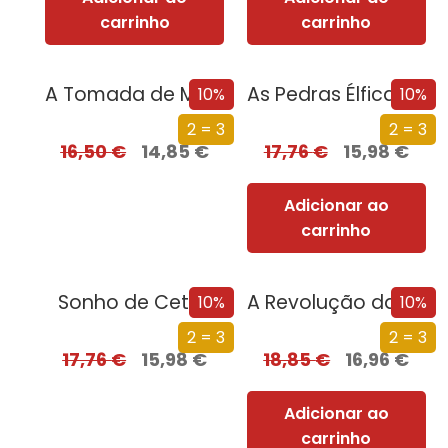
carrinho
carrinho
A Tomada de Madrid
As Pedras Élficas de Shannara
10%
10%
2 = 3
2 = 3
16,50
€
14,85
€
17,76
€
15,98
€
Adicionar ao
carrinho
Sonho de Cetim
A Revolução da Mulher das Pevides
10%
10%
2 = 3
2 = 3
17,76
€
15,98
€
18,85
€
16,96
€
Adicionar ao
carrinho