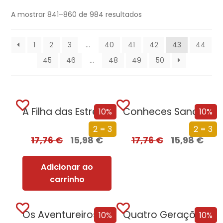
A mostrar 841–860 de 984 resultados
1
2
3
…
40
41
42
43
44
45
46
…
48
49
50
A Filha das Estrelas
Conheces Sancho?
10%
10%
2 = 3
2 = 3
17,76
€
15,98
€
17,76
€
15,98
€
Adicionar ao
carrinho
Os Aventureiros – O Enigma da Lagoa
Quatro Gerações à Mesa
10%
10%