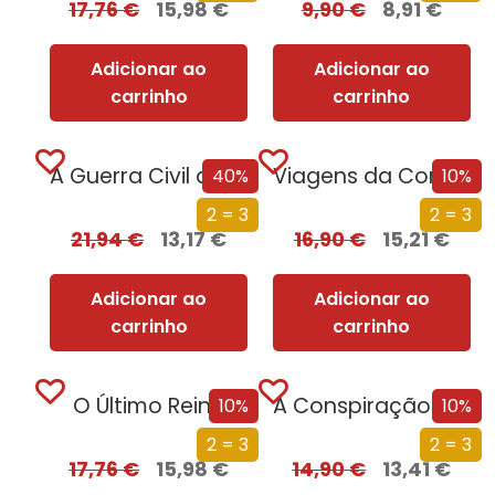
17,76
€
15,98
€
9,90
€
8,91
€
Adicionar ao
Adicionar ao
carrinho
carrinho
A Guerra Civil de Espanha
Viagens da Comida Saudável
40%
10%
2 = 3
2 = 3
21,94
€
13,17
€
16,90
€
15,21
€
Adicionar ao
Adicionar ao
carrinho
carrinho
O Último Reino
A Conspiração de Papel
10%
10%
2 = 3
2 = 3
17,76
€
15,98
€
14,90
€
13,41
€