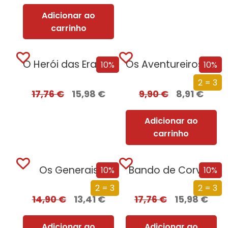
Adicionar ao
carrinho
O Herói das Eras – Parte II
Os Aventureiros – Na Gruta do Tesouro
10%
10%
2 = 3
17,76
€
15,98
€
9,90
€
8,91
€
Adicionar ao
carrinho
Os Generais
Bando de Corvos
10%
10%
2 = 3
2 = 3
14,90
€
13,41
€
17,76
€
15,98
€
Adicionar ao
Adicionar ao