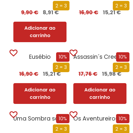
2 = 3
2 = 3
9,90
€
8,91
€
16,90
€
15,21
€
Adicionar ao
carrinho
Eusébio
Assassin´s Creed – Submundo
10%
10%
2 = 3
2 = 3
16,90
€
15,21
€
17,76
€
15,98
€
Adicionar ao
Adicionar ao
carrinho
carrinho
Uma Sombra sobre Florença
Os Aventureiros – No Rio Subterrâneo
10%
10%
2 = 3
2 = 3