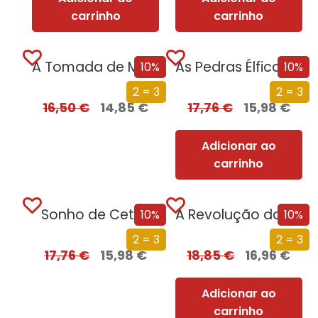
carrinho
carrinho
A Tomada de Madrid
As Pedras Élficas de Shannara
10%
10%
2 = 3
2 = 3
16,50
€
14,85
€
17,76
€
15,98
€
Adicionar ao
carrinho
Sonho de Cetim
A Revolução da Mulher das Pevides
10%
10%
2 = 3
2 = 3
17,76
€
15,98
€
18,85
€
16,96
€
Adicionar ao
carrinho