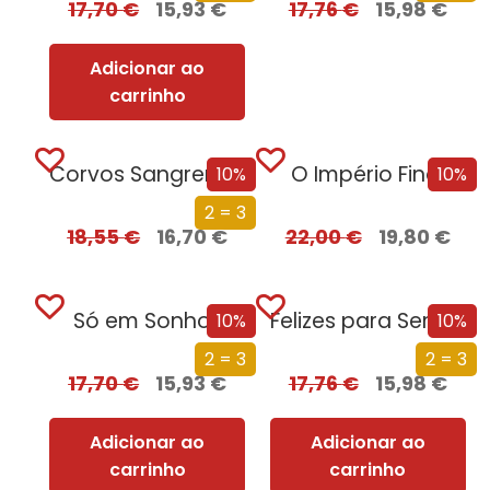
17,70
€
15,93
€
17,76
€
15,98
€
Adicionar ao
carrinho
Corvos Sangrentos
O Império Final
10%
10%
2 = 3
18,55
€
16,70
€
22,00
€
19,80
€
Só em Sonhos
Felizes para Sempre
10%
10%
2 = 3
2 = 3
17,70
€
15,93
€
17,76
€
15,98
€
Adicionar ao
Adicionar ao
carrinho
carrinho