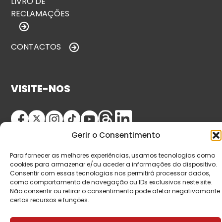
LIVRO DE
RECLAMAÇÕES
CONTACTOS
VISITE-NOS
Gerir o Consentimento
Para fornecer as melhores experiências, usamos tecnologias como
cookies para armazenar e/ou aceder a informações do dispositivo.
Consentir com essas tecnologias nos permitirá processar dados,
como comportamento de navegação ou IDs exclusivos neste site.
© Copyright 2026 Saída de Emergência. Todos os
Não consentir ou retirar o consentimento pode afetar negativamante
direitos reservados.
certos recursos e funções.