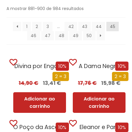
A mostrar 881–900 de 984 resultados
1
2
3
…
42
43
44
45
46
47
48
49
50
Divina por Engano
A Dama Negra
10%
10%
2 = 3
2 = 3
14,90
€
13,41
€
17,76
€
15,98
€
Adicionar ao
Adicionar ao
carrinho
carrinho
O Poço da Ascensão
Eleanor e Park
10%
10%