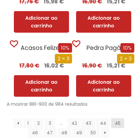
17,76
€
15,98
€
16,90
€
15,21
€
Adicionar ao
Adicionar ao
carrinho
carrinho
Acasos Felizes
Pedra Pagã
10%
10%
2 = 3
2 = 3
17,80
€
16,02
€
16,90
€
15,21
€
Adicionar ao
Adicionar ao
carrinho
carrinho
A mostrar 881–900 de 984 resultados
1
2
3
…
42
43
44
45
46
47
48
49
50