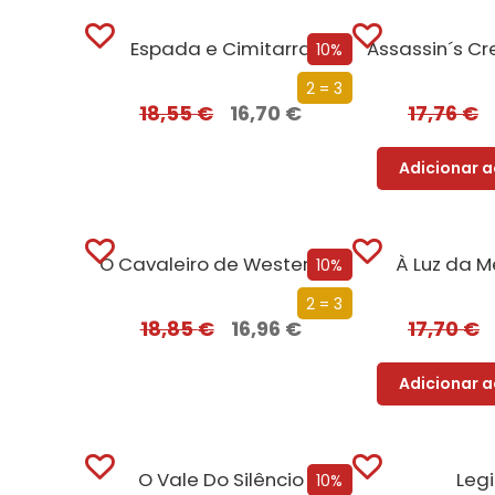
Espada e Cimitarra
10%
2 = 3
18,55
€
16,70
€
17,76
€
Adicionar a
O Cavaleiro de Westeros e Outras Histórias
À Luz da M
10%
2 = 3
18,85
€
16,96
€
17,70
€
Adicionar a
O Vale Do Silêncio
Leg
10%