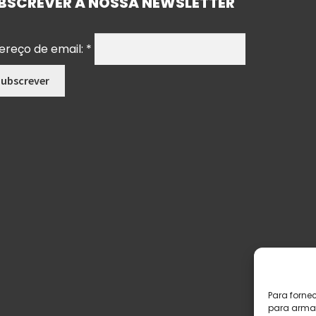
BSCREVER A NOSSA NEWSLETTER
ereço de email:
*
Para forne
para armaz