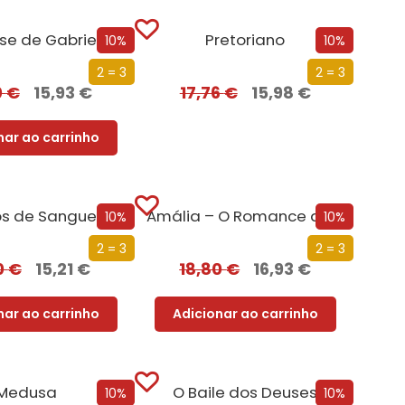
se de Gabriel
Pretoriano
10%
10%
2 = 3
2 = 3
0
€
15,93
€
17,76
€
15,98
€
nar ao carrinho
os de Sangue
Amália – O Romance da Sua Vida
10%
10%
2 = 3
2 = 3
0
€
15,21
€
18,80
€
16,93
€
nar ao carrinho
Adicionar ao carrinho
Medusa
O Baile dos Deuses
10%
10%