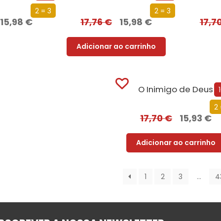
2 = 3
2 = 3
15,98
€
17,76
€
15,98
€
17,7
Adicionar ao carrinho
O Inimigo de Deus
2 
17,70
€
15,93
€
Adicionar ao carrinho
1
2
3
…
4