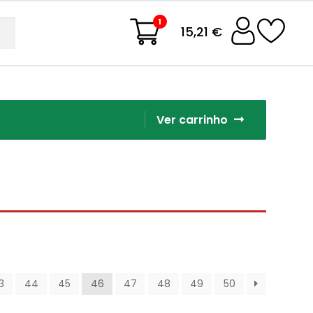
1
15,21 €
Ver carrinho
3
44
45
46
47
48
49
50