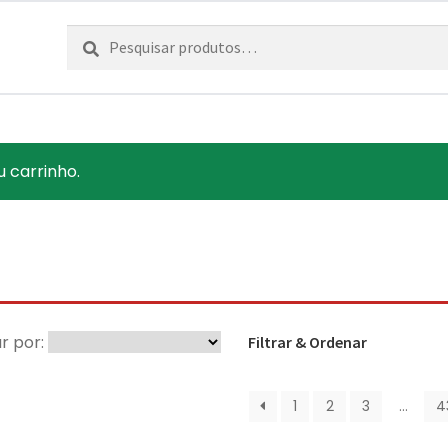
Pesquisar
Pesquisa
por:
u carrinho.
r por:
Filtrar & Ordenar
1
2
3
…
4