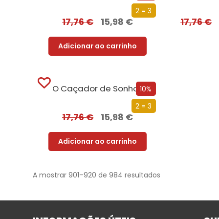
2 = 3
17,76
€
15,98
€
17,76
€
Adicionar ao carrinho
O Caçador de Sonhos
10%
2 = 3
17,76
€
15,98
€
Adicionar ao carrinho
A mostrar 901–920 de 984 resultados