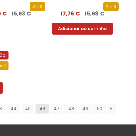
2 = 3
2 = 3
0
€
15,93
€
17,76
€
15,98
€
Adicionar ao carrinho
10%
= 3
3
44
45
46
47
48
49
50