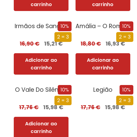
carrinho
carrinho
Irmãos de Sangue
Amália – O Romance da Sua Vida
10%
10%
2 = 3
2 = 3
16,90
€
15,21
€
18,80
€
16,93
€
Adicionar ao
Adicionar ao
carrinho
carrinho
O Vale Do Silêncio
Legião
10%
10%
2 = 3
2 = 3
17,76
€
15,98
€
17,76
€
15,98
€
Adicionar ao
carrinho