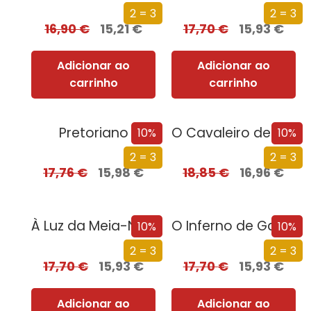
2 = 3
2 = 3
16,90
€
15,21
€
17,70
€
15,93
€
Adicionar ao
Adicionar ao
carrinho
carrinho
Pretoriano
O Cavaleiro de Westeros e Outras Histórias
10%
10%
2 = 3
2 = 3
17,76
€
15,98
€
18,85
€
16,96
€
À Luz da Meia-Noite
O Inferno de Gabriel
10%
10%
2 = 3
2 = 3
17,70
€
15,93
€
17,70
€
15,93
€
Adicionar ao
Adicionar ao