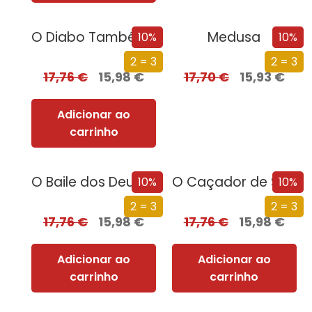
O Diabo Também Chora
Medusa
10%
10%
2 = 3
2 = 3
17,76
€
15,98
€
17,70
€
15,93
€
Adicionar ao
carrinho
O Baile dos Deuses
O Caçador de Sonhos
10%
10%
2 = 3
2 = 3
17,76
€
15,98
€
17,76
€
15,98
€
Adicionar ao
Adicionar ao
carrinho
carrinho