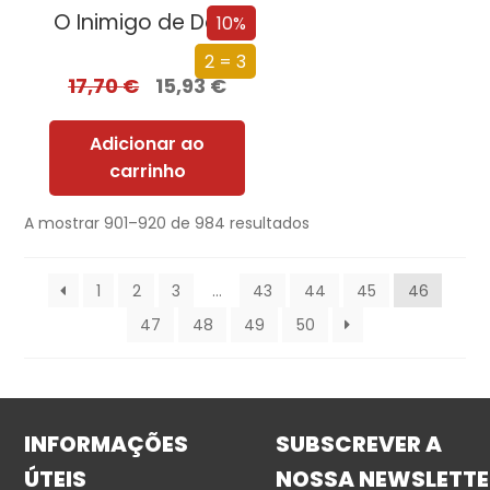
O Inimigo de Deus
10%
2 = 3
17,70
€
15,93
€
Adicionar ao
carrinho
A mostrar 901–920 de 984 resultados
1
2
3
…
43
44
45
46
47
48
49
50
INFORMAÇÕES
SUBSCREVER A
ÚTEIS
NOSSA NEWSLETTE