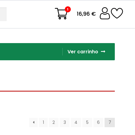
1
16,96 €
Ver carrinho
1
2
3
4
5
6
7