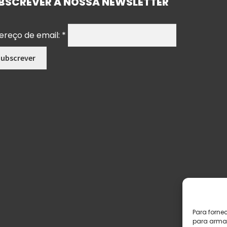
BSCREVER A NOSSA NEWSLETTER
ereço de email:
*
Para forne
para armaz