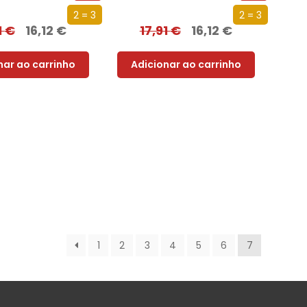
2 = 3
2 = 3
1
€
16,12
€
17,91
€
16,12
€
nar ao carrinho
Adicionar ao carrinho
1
2
3
4
5
6
7