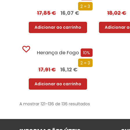
2 = 3
17,85
€
16,07
€
18,02
€
Adicionar ao carrinho
Adicionar a
Herança de Fogo
10%
2 = 3
17,91
€
16,12
€
Adicionar ao carrinho
A mostrar 121–136 de 136 resultados