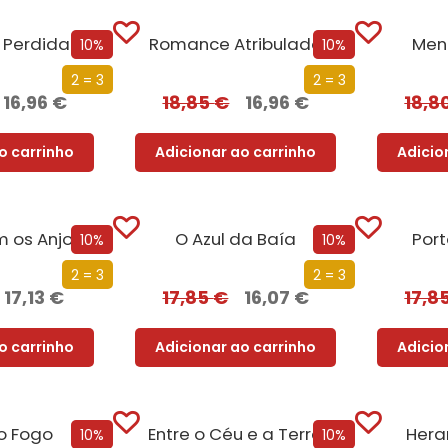
 Perdida
Romance Atribulado
Ment
10%
10%
2 = 3
2 = 3
16,96
€
18,85
€
16,96
€
18,8
o carrinho
Adicionar ao carrinho
Adicio
 os Anjos
O Azul da Baía
Port
10%
10%
2 = 3
2 = 3
17,13
€
17,85
€
16,07
€
17,8
o carrinho
Adicionar ao carrinho
Adicio
o Fogo
Entre o Céu e a Terra
Hera
10%
10%