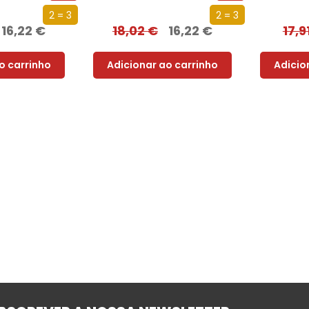
2 = 3
2 = 3
16,22
€
18,02
€
16,22
€
17,9
o carrinho
Adicionar ao carrinho
Adicio