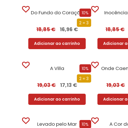
Do Fundo do Coração
Inocência
10%
2 = 3
18,85
€
16,96
€
18,85
€
Adicionar ao carrinho
Adicionar a
A Villa
Onde Caem
10%
2 = 3
19,03
€
17,13
€
19,03
€
Adicionar ao carrinho
Adicionar a
Levado pelo Mar
A Cor d
10%