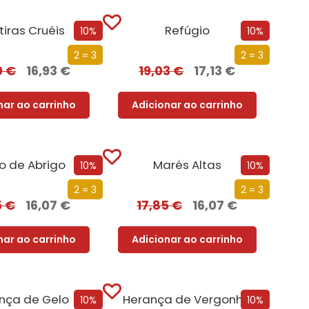
iras Cruéis
Refúgio
10%
10%
2 = 3
2 = 3
0
€
16,93
€
19,03
€
17,13
€
nar ao carrinho
Adicionar ao carrinho
o de Abrigo
Marés Altas
10%
10%
2 = 3
2 = 3
5
€
16,07
€
17,85
€
16,07
€
nar ao carrinho
Adicionar ao carrinho
nça de Gelo
Herança de Vergonha
10%
10%