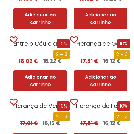
Adicionar ao
Adicionar ao
carrinho
carrinho
Entre o Céu e a Terra
Herança de Gelo
10%
10%
2 = 3
2 = 3
18,02
€
16,22
€
17,91
€
16,12
€
Adicionar ao
Adicionar ao
carrinho
carrinho
Herança de Vergonha
Herança de Fogo
10%
10%
2 = 3
2 = 3
17,91
€
16,12
€
17,91
€
16,12
€