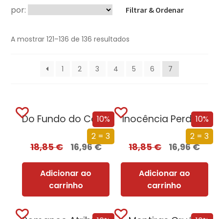
por:
Filtrar & Ordenar
A mostrar 121–136 de 136 resultados
1
2
3
4
5
6
7
Do Fundo do Coração
Inocência Perdida
10%
10%
2 = 3
2 = 3
18,85
€
16,96
€
18,85
€
16,96
€
Adicionar ao
Adicionar ao
carrinho
carrinho