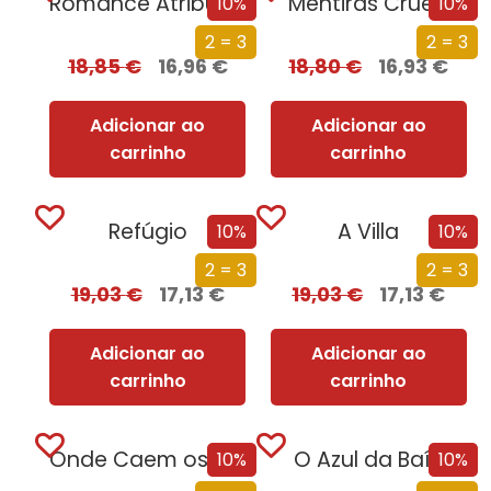
Romance Atribulado
Mentiras Cruéis
10%
10%
2 = 3
2 = 3
18,85
€
16,96
€
18,80
€
16,93
€
Adicionar ao
Adicionar ao
carrinho
carrinho
Refúgio
A Villa
10%
10%
2 = 3
2 = 3
19,03
€
17,13
€
19,03
€
17,13
€
Adicionar ao
Adicionar ao
carrinho
carrinho
Onde Caem os Anjos
O Azul da Baía
10%
10%