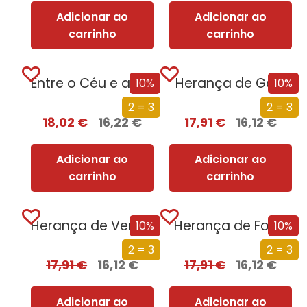
Adicionar ao
Adicionar ao
carrinho
carrinho
Entre o Céu e a Terra
Herança de Gelo
10%
10%
2 = 3
2 = 3
18,02
€
16,22
€
17,91
€
16,12
€
Adicionar ao
Adicionar ao
carrinho
carrinho
Herança de Vergonha
Herança de Fogo
10%
10%
2 = 3
2 = 3
17,91
€
16,12
€
17,91
€
16,12
€
Adicionar ao
Adicionar ao