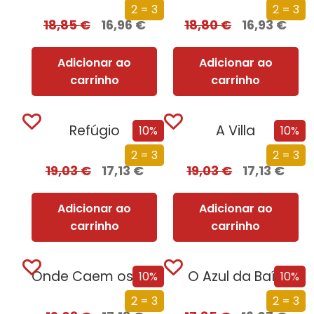
2 = 3
2 = 3
18,85
€
16,96
€
18,80
€
16,93
€
Adicionar ao
Adicionar ao
carrinho
carrinho
Refúgio
A Villa
10%
10%
2 = 3
2 = 3
19,03
€
17,13
€
19,03
€
17,13
€
Adicionar ao
Adicionar ao
carrinho
carrinho
Onde Caem os Anjos
O Azul da Baía
10%
10%
2 = 3
2 = 3