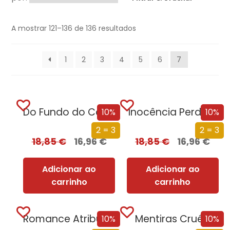
A mostrar 121–136 de 136 resultados
1
2
3
4
5
6
7
Do Fundo do Coração
Inocência Perdida
10%
10%
2 = 3
2 = 3
18,85
€
16,96
€
18,85
€
16,96
€
Adicionar ao
Adicionar ao
carrinho
carrinho
Romance Atribulado
Mentiras Cruéis
10%
10%