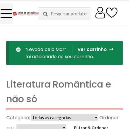
Pesquisar
Pesquisa
por:
“Levado pelo Mar”
Ver carrinho
foi adicionado ao seu carrinho.
Literatura Romântica e
não só
Categoria:
Ordenar
por:
Filtrar & Ordenar