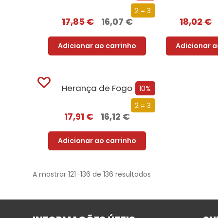
2 = 3
17,85
€
16,07
€
18,02
€
Adicionar ao carrinho
Adicionar a
Herança de Fogo
10%
2 = 3
17,91
€
16,12
€
Adicionar ao carrinho
A mostrar 121–136 de 136 resultados