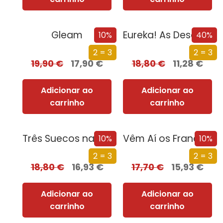
Gleam
Eureka! As Descobertas que Mudaram a Ciência
10%
40%
2 = 3
2 = 3
19,90
€
17,90
€
18,80
€
11,28
€
Adicionar ao
Adicionar ao
carrinho
carrinho
Três Suecos na Montanha
Vêm Aí os Franceses
10%
10%
2 = 3
2 = 3
18,80
€
16,93
€
17,70
€
15,93
€
Adicionar ao
Adicionar ao
carrinho
carrinho