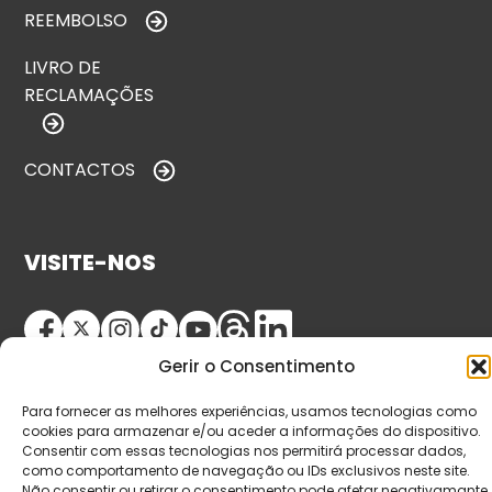
REEMBOLSO
LIVRO DE
RECLAMAÇÕES
CONTACTOS
VISITE-NOS
Gerir o Consentimento
Para fornecer as melhores experiências, usamos tecnologias como
cookies para armazenar e/ou aceder a informações do dispositivo.
Consentir com essas tecnologias nos permitirá processar dados,
como comportamento de navegação ou IDs exclusivos neste site.
© Copyright 2026 Saída de Emergência. Todos os
Não consentir ou retirar o consentimento pode afetar negativamante