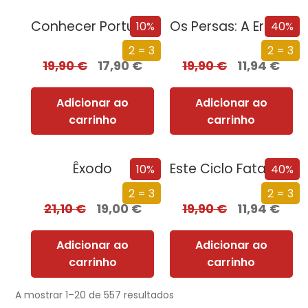
Conhecer Portugal a Pé
Os Persas: A Era dos Grandes Reis
10%
40%
2 = 3
2 = 3
19,90
€
17,90
€
19,90
€
11,94
€
Adicionar ao
Adicionar ao
carrinho
carrinho
Êxodo
Este Ciclo Fatal: Uma História da Morte
10%
40%
2 = 3
2 = 3
21,10
€
19,00
€
19,90
€
11,94
€
Adicionar ao
Adicionar ao
carrinho
carrinho
A mostrar 1–20 de 557 resultados