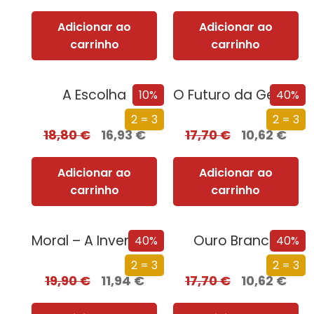
Adicionar ao
Adicionar ao
carrinho
carrinho
A Escolha
O Futuro da Geografia
10%
40%
2 = 3
2 = 3
18,80
€
16,93
€
17,70
€
10,62
€
Adicionar ao
Adicionar ao
carrinho
carrinho
Moral – A Invenção do Bem e do Mal
Ouro Branco
40%
40%
2 = 3
2 = 3
19,90
€
11,94
€
17,70
€
10,62
€