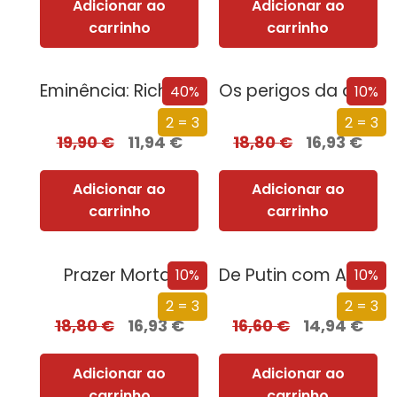
Adicionar ao
Adicionar ao
carrinho
carrinho
Eminência: Richelieu e a Ascensão de França
Os perigos da direita radical: Bolsonaro, Ventura e não só!
40%
10%
2 = 3
2 = 3
19,90
€
11,94
€
18,80
€
16,93
€
Adicionar ao
Adicionar ao
carrinho
carrinho
Prazer Mortal
De Putin com Amor
10%
10%
2 = 3
2 = 3
18,80
€
16,93
€
16,60
€
14,94
€
Adicionar ao
Adicionar ao
carrinho
carrinho