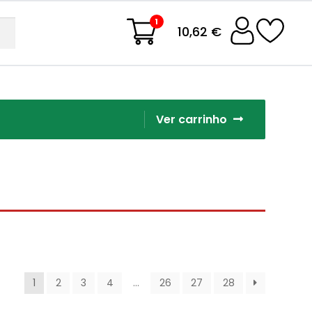
1
10,62 €
Ver carrinho
1
2
3
4
…
26
27
28