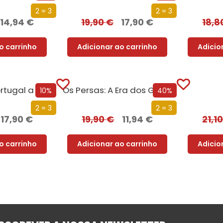
2 = 3
2 = 3
14,94
€
19,90
€
17,90
€
18,8
o carrinho
Adicionar ao carrinho
Adicio
rtugal a Pé
Os Persas: A Era dos Grandes Reis
10%
40%
2 = 3
2 = 3
17,90
€
19,90
€
11,94
€
21,1
o carrinho
Adicionar ao carrinho
Adicio