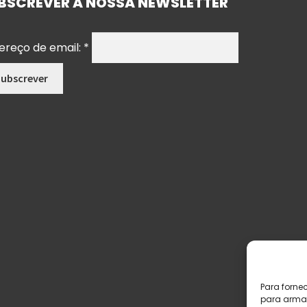
BSCREVER A NOSSA NEWSLETTER
ereço de email:
*
Para forne
para armaz