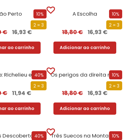
ão Perto
A Escolha
10%
10%
2 = 3
2 = 3
0
€
16,93
€
18,80
€
16,93
€
nar ao carrinho
Adicionar ao carrinho
Eminência: Richelieu e a Ascensão de França
Os perigos da direita radical: Bolsonaro, Ventura e não só!
40%
10%
2 = 3
2 = 3
0
€
11,94
€
18,80
€
16,93
€
nar ao carrinho
Adicionar ao carrinho
Eureka! As Descobertas que Mudaram a Ciência
Três Suecos na Montanha
40%
10%