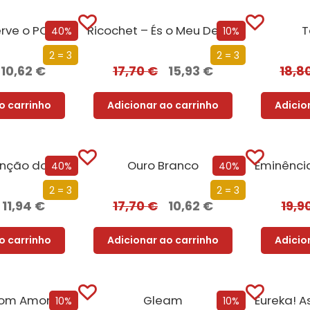
rve o PCP?
Ricochet – És o Meu Desejo
T
40%
10%
2 = 3
2 = 3
10,62
€
17,70
€
15,93
€
18,8
o carrinho
Adicionar ao carrinho
Adicio
Moral – A Invenção do Bem e do Mal
Ouro Branco
40%
40%
2 = 3
2 = 3
11,94
€
17,70
€
10,62
€
19,9
o carrinho
Adicionar ao carrinho
Adicio
com Amor
Gleam
10%
10%