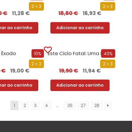
2 = 3
2 = 3
0
€
11,28
€
18,80
€
16,93
€
nar ao carrinho
Adicionar ao carrinho
Êxodo
Este Ciclo Fatal: Uma História da Morte
10%
40%
2 = 3
2 = 3
0
€
19,00
€
19,90
€
11,94
€
nar ao carrinho
Adicionar ao carrinho
1
2
3
4
…
26
27
28