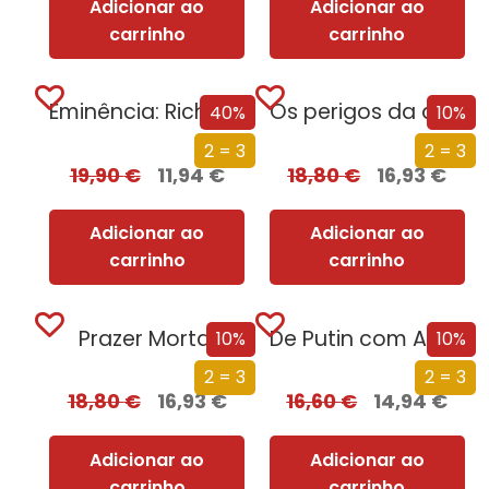
Adicionar ao
Adicionar ao
carrinho
carrinho
Eminência: Richelieu e a Ascensão de França
Os perigos da direita radical: Bolsonaro, Ventura e não só!
40%
10%
2 = 3
2 = 3
19,90
€
11,94
€
18,80
€
16,93
€
Adicionar ao
Adicionar ao
carrinho
carrinho
Prazer Mortal
De Putin com Amor
10%
10%
2 = 3
2 = 3
18,80
€
16,93
€
16,60
€
14,94
€
Adicionar ao
Adicionar ao
carrinho
carrinho