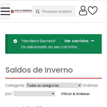
Pesquisar
Pesquisa
por:
“Herdeira Secreta”
Ver carrinho
foi adicionado ao seu carrinho.
Saldos de Inverno
Categoria:
Ordenar
por:
Filtrar & Ordenar