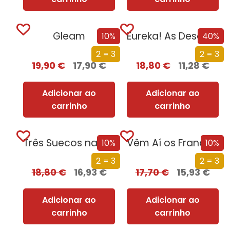
Gleam
Eureka! As Descobertas que Mudaram a Ciência
10%
40%
2 = 3
2 = 3
19,90
€
17,90
€
18,80
€
11,28
€
Adicionar ao
Adicionar ao
carrinho
carrinho
Três Suecos na Montanha
Vêm Aí os Franceses
10%
10%
2 = 3
2 = 3
18,80
€
16,93
€
17,70
€
15,93
€
Adicionar ao
Adicionar ao
carrinho
carrinho