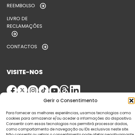
REEMBOLSO
LIVRO DE
RECLAMAÇÕES
CONTACTOS
VISITE-NOS
Gerir o Consentimento
Para fornecer as melhores experiências, usamos tecnologias como
cookies para armazenar e/ou aceder a informações do dispositivo.
Consentir com essas tecnologias nos permitirá processar dados,
como comportamento de navegação ou IDs exclusivos neste site.
© Copyright 2026 Saída de Emergência. Todos os
Não consentir ou retirar o consentimento pode afetar negativamante