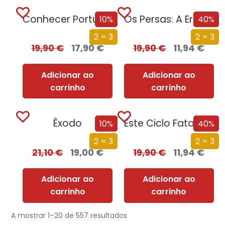
Conhecer Portugal a Pé
Os Persas: A Era dos Grandes Reis
10%
40%
2 = 3
2 = 3
19,90
€
17,90
€
19,90
€
11,94
€
Adicionar ao
Adicionar ao
carrinho
carrinho
Êxodo
Este Ciclo Fatal: Uma História da Morte
10%
40%
2 = 3
2 = 3
21,10
€
19,00
€
19,90
€
11,94
€
Adicionar ao
Adicionar ao
carrinho
carrinho
A mostrar 1–20 de 557 resultados