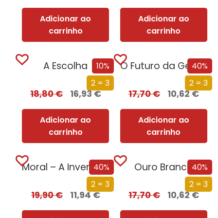
Adicionar ao
Adicionar ao
carrinho
carrinho
A Escolha
O Futuro da Geografia
10%
40%
2 = 3
2 = 3
18,80
€
16,93
€
17,70
€
10,62
€
Adicionar ao
Adicionar ao
carrinho
carrinho
Moral – A Invenção do Bem e do Mal
Ouro Branco
40%
40%
2 = 3
2 = 3
19,90
€
11,94
€
17,70
€
10,62
€