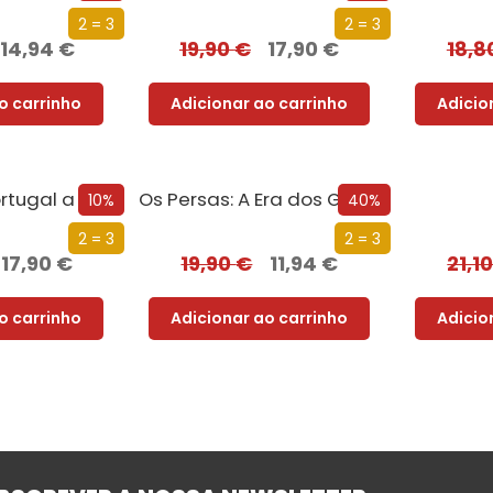
2 = 3
2 = 3
14,94
€
19,90
€
17,90
€
18,8
o carrinho
Adicionar ao carrinho
Adicio
rtugal a Pé
Os Persas: A Era dos Grandes Reis
10%
40%
2 = 3
2 = 3
17,90
€
19,90
€
11,94
€
21,1
o carrinho
Adicionar ao carrinho
Adicio