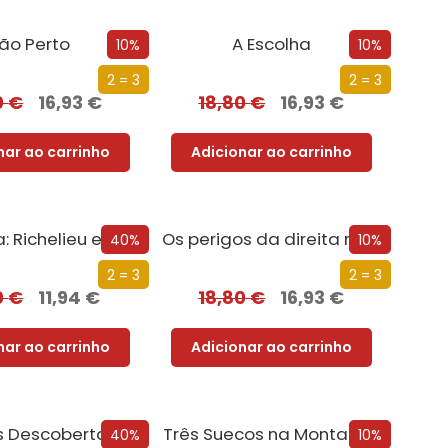
ão Perto
A Escolha
10%
10%
2 = 3
2 = 3
0
€
16,93
€
18,80
€
16,93
€
nar ao carrinho
Adicionar ao carrinho
Eminência: Richelieu e a Ascensão de França
Os perigos da direita radical: Bolsonaro, Ventura e não só!
40%
10%
2 = 3
2 = 3
0
€
11,94
€
18,80
€
16,93
€
nar ao carrinho
Adicionar ao carrinho
Eureka! As Descobertas que Mudaram a Ciência
Três Suecos na Montanha
40%
10%