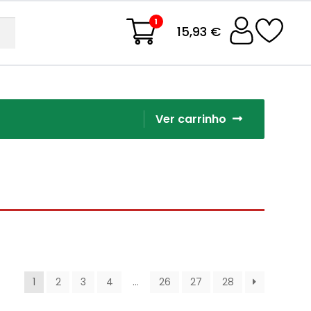
1
15,93 €
Ver carrinho
1
2
3
4
…
26
27
28