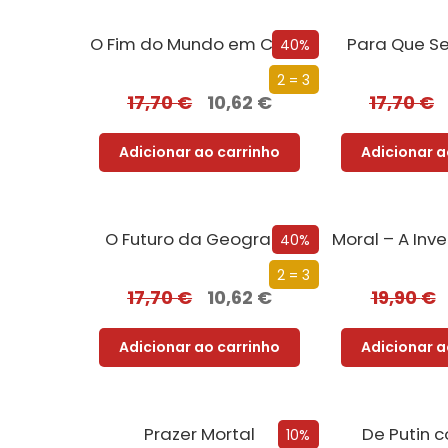
O Fim do Mundo em Cuecas
Para Que Se
40%
2 = 3
17,70
€
10,62
€
17,70
€
Adicionar ao carrinho
Adicionar a
O Futuro da Geografia
40%
2 = 3
17,70
€
10,62
€
19,90
€
Adicionar ao carrinho
Adicionar a
Prazer Mortal
De Putin 
10%