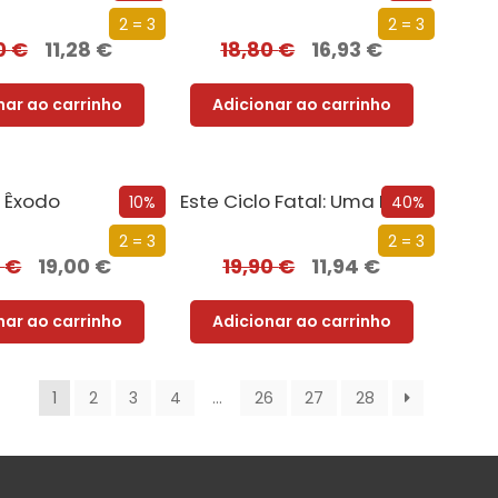
2 = 3
2 = 3
0
€
11,28
€
18,80
€
16,93
€
nar ao carrinho
Adicionar ao carrinho
Êxodo
Este Ciclo Fatal: Uma História da Morte
10%
40%
2 = 3
2 = 3
0
€
19,00
€
19,90
€
11,94
€
nar ao carrinho
Adicionar ao carrinho
1
2
3
4
…
26
27
28