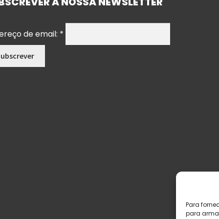
BSCREVER A NOSSA NEWSLETTER
ereço de email:
*
Para forne
para armaz